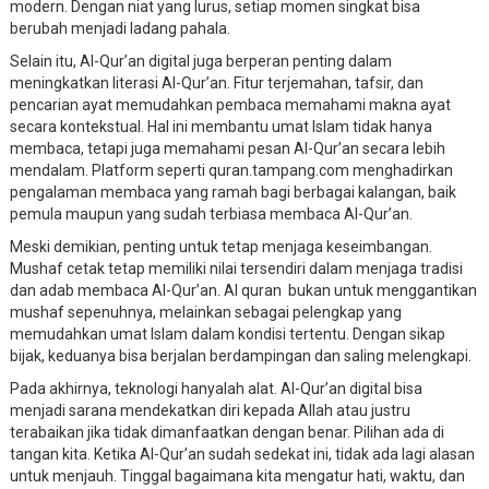
modern. Dengan niat yang lurus, setiap momen singkat bisa
berubah menjadi ladang pahala.
Selain itu, Al-Qur’an digital juga berperan penting dalam
meningkatkan literasi Al-Qur’an. Fitur terjemahan, tafsir, dan
pencarian ayat memudahkan pembaca memahami makna ayat
secara kontekstual. Hal ini membantu umat Islam tidak hanya
membaca, tetapi juga memahami pesan Al-Qur’an secara lebih
mendalam. Platform seperti quran.tampang.com menghadirkan
pengalaman membaca yang ramah bagi berbagai kalangan, baik
pemula maupun yang sudah terbiasa membaca Al-Qur’an.
Meski demikian, penting untuk tetap menjaga keseimbangan.
Mushaf cetak tetap memiliki nilai tersendiri dalam menjaga tradisi
dan adab membaca Al-Qur’an. Al quran bukan untuk menggantikan
mushaf sepenuhnya, melainkan sebagai pelengkap yang
memudahkan umat Islam dalam kondisi tertentu. Dengan sikap
bijak, keduanya bisa berjalan berdampingan dan saling melengkapi.
Pada akhirnya, teknologi hanyalah alat. Al-Qur’an digital bisa
menjadi sarana mendekatkan diri kepada Allah atau justru
terabaikan jika tidak dimanfaatkan dengan benar. Pilihan ada di
tangan kita. Ketika Al-Qur’an sudah sedekat ini, tidak ada lagi alasan
untuk menjauh. Tinggal bagaimana kita mengatur hati, waktu, dan