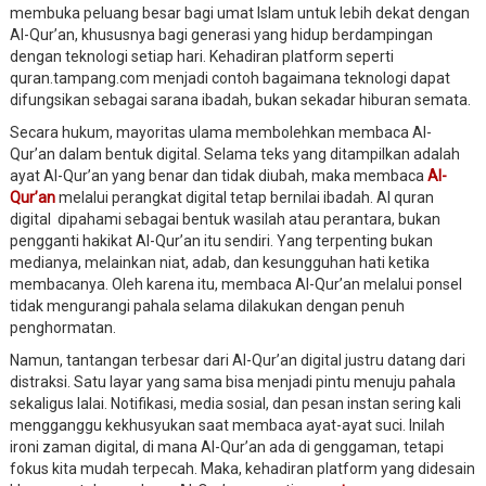
membuka peluang besar bagi umat Islam untuk lebih dekat dengan
Al-Qur’an, khususnya bagi generasi yang hidup berdampingan
dengan teknologi setiap hari. Kehadiran platform seperti
quran.tampang.com menjadi contoh bagaimana teknologi dapat
difungsikan sebagai sarana ibadah, bukan sekadar hiburan semata.
Secara hukum, mayoritas ulama membolehkan membaca Al-
Qur’an dalam bentuk digital. Selama teks yang ditampilkan adalah
ayat Al-Qur’an yang benar dan tidak diubah, maka membaca
Al-
Qur’an
melalui perangkat digital tetap bernilai ibadah. Al quran
digital dipahami sebagai bentuk wasilah atau perantara, bukan
pengganti hakikat Al-Qur’an itu sendiri. Yang terpenting bukan
medianya, melainkan niat, adab, dan kesungguhan hati ketika
membacanya. Oleh karena itu, membaca Al-Qur’an melalui ponsel
tidak mengurangi pahala selama dilakukan dengan penuh
penghormatan.
Namun, tantangan terbesar dari Al-Qur’an digital justru datang dari
distraksi. Satu layar yang sama bisa menjadi pintu menuju pahala
sekaligus lalai. Notifikasi, media sosial, dan pesan instan sering kali
mengganggu kekhusyukan saat membaca ayat-ayat suci. Inilah
ironi zaman digital, di mana Al-Qur’an ada di genggaman, tetapi
fokus kita mudah terpecah. Maka, kehadiran platform yang didesain