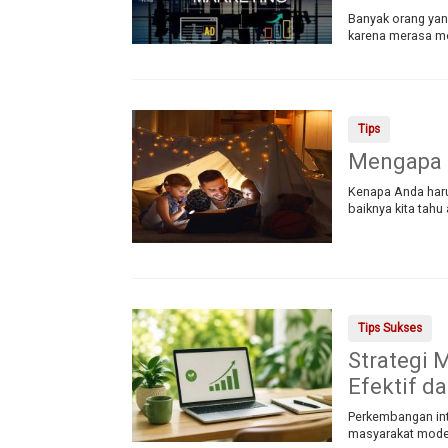
Banyak orang yang
karena merasa mod
Tips
Mengapa S
Kenapa Anda haru
baiknya kita tahu
Tips Sukses
Strategi 
Efektif 
Perkembangan int
masyarakat moder