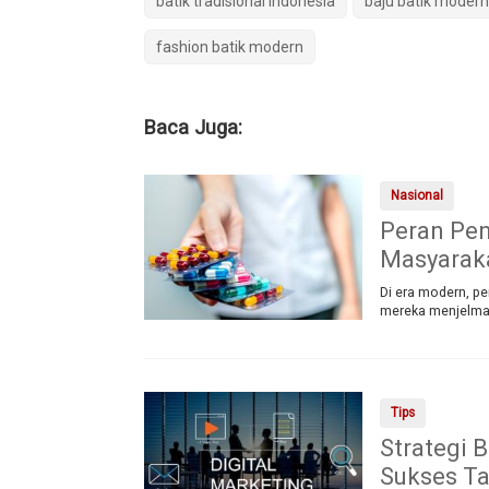
batik tradisional Indonesia
baju batik modern
fashion batik modern
Baca Juga:
Nasional
Peran Pen
Masyarak
Di era modern, pe
mereka menjelma
Tips
Strategi 
Sukses Ta