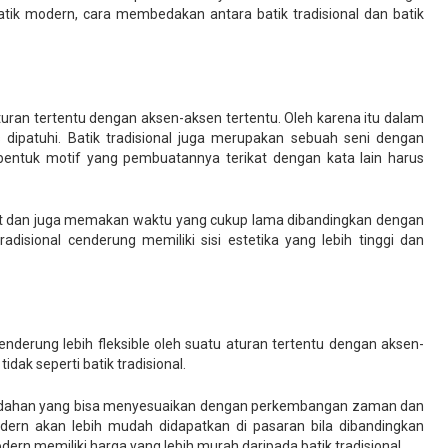
batik modern, cara membedakan antara batik tradisional dan batik
turan tertentu dengan aksen-aksen tertentu. Oleh karena itu dalam
dipatuhi. Batik tradisional juga merupakan sebuah seni dengan
entuk motif yang pembuatannya terikat dengan kata lain harus
sulit dan juga memakan waktu yang cukup lama dibandingkan dengan
adisional cenderung memiliki sisi estetika yang lebih tinggi dan
enderung lebih fleksible oleh suatu aturan tertentu dengan aksen-
idak seperti batik tradisional.
keindahan yang bisa menyesuaikan dengan perkembangan zaman dan
odern akan lebih mudah didapatkan di pasaran bila dibandingkan
dern memiliki harga yang lebih murah daripada batik tradisional.