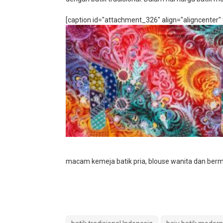
[caption id="attachment_326" align="aligncenter"
macam kemeja batik pria, blouse wanita dan berm