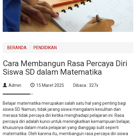
BERANDA
PENDIDIKAN
Cara Membangun Rasa Percaya Diri
Siswa SD dalam Matematika
Admin
15 Maret 2025
Dibaca : 327x
Belajar matematika merupakan salah satu hal yang penting bagi
siswa SD. Namun, tidak jarang siswa mengalami kesulitan dan
merasa tidak percaya diri ketika menghadapi pelajaran ini. Rasa
percaya diri adalah kunci untuk meningkatkan kemampuan belajar,
khususnya dalam mata pelajaran yang dianggap sulit seperti
matematika. Oleh karena itu, membangun rasa percaya diri siswa