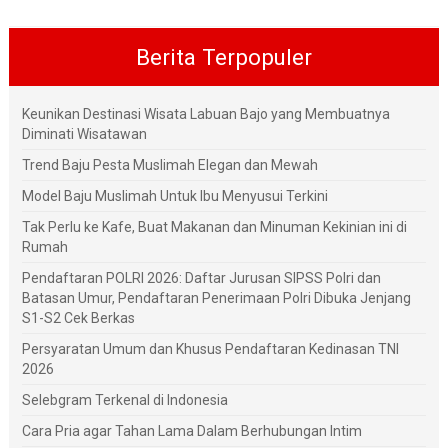
Berita Terpopuler
Keunikan Destinasi Wisata Labuan Bajo yang Membuatnya
Diminati Wisatawan
Trend Baju Pesta Muslimah Elegan dan Mewah
Model Baju Muslimah Untuk Ibu Menyusui Terkini
Tak Perlu ke Kafe, Buat Makanan dan Minuman Kekinian ini di
Rumah
Pendaftaran POLRI 2026: Daftar Jurusan SIPSS Polri dan
Batasan Umur, Pendaftaran Penerimaan Polri Dibuka Jenjang
S1-S2 Cek Berkas
Persyaratan Umum dan Khusus Pendaftaran Kedinasan TNI
2026
Selebgram Terkenal di Indonesia
Cara Pria agar Tahan Lama Dalam Berhubungan Intim