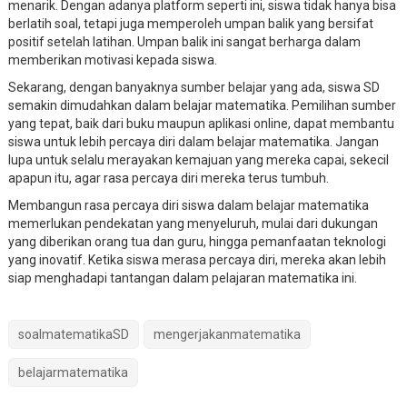
menarik. Dengan adanya platform seperti ini, siswa tidak hanya bisa
berlatih soal, tetapi juga memperoleh umpan balik yang bersifat
positif setelah latihan. Umpan balik ini sangat berharga dalam
memberikan motivasi kepada siswa.
Sekarang, dengan banyaknya sumber belajar yang ada, siswa SD
semakin dimudahkan dalam belajar matematika. Pemilihan sumber
yang tepat, baik dari buku maupun aplikasi online, dapat membantu
siswa untuk lebih percaya diri dalam belajar matematika. Jangan
lupa untuk selalu merayakan kemajuan yang mereka capai, sekecil
apapun itu, agar rasa percaya diri mereka terus tumbuh.
Membangun rasa percaya diri siswa dalam belajar matematika
memerlukan pendekatan yang menyeluruh, mulai dari dukungan
yang diberikan orang tua dan guru, hingga pemanfaatan teknologi
yang inovatif. Ketika siswa merasa percaya diri, mereka akan lebih
siap menghadapi tantangan dalam pelajaran matematika ini.
soalmatematikaSD
mengerjakanmatematika
belajarmatematika