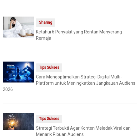
Sharing
Ketahui 6 Penyakit yang Rentan Menyerang
Remaja
Tips Sukses
Cara Mengoptimalkan Strategi Digital Multi-
Platform untuk Meningkatkan Jangkauan Audiens
2026
Tips Sukses
Strategi Terbukti Agar Konten Meledak Viral dan
Menarik Ribuan Audiens