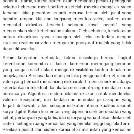
penentu utama, karena sistem akan memantau perilaku pengguna
selama beberapa menit pertama setelah mereka mengeklik video
tersebut. Jika penonton organik merasa tertipu oleh judul yang
bersifat umpan klik dan langsung menutup video, sistem akan
mencatat aktivitas tersebut sebagai sinyal negatif yang
menurunkan skor keterbacaan saluran. Oleh sebab itu, keselarasan
antara ekspektasi yang dibangun oleh teks metadata dengan
kualitas realitas isi video merupakan prasyarat mutlak yang tidak
dapat ditawar lagi.
Selain ketepatan metadata, faktor sosiologis berupa tingkat
keterlibatan komunitas di kolom komentar memegang peranan
yang sangat masif dalam mengerek visibilitas konten di halaman
penjelajahan. Berdasarkan studi perilaku pengguna internet, sebuah
video yang berhasil memancing diskusi aktif mencerminkan adanya
ketertarikan intelektual dan ikatan emosional yang mendalam dari
pemirsanya. Algoritma modern dikonstruksikan untuk mendeteksi
volume, kecepatan, dan kedalaman interaksi percakapan yang
terjadi di bawah video sebagai indikator utama kualitas sebuah
karya digital. Kolom komentar yang dipenuhi oleh perdebatan yang
sehat, pertanyaan yang kritis, dan opini yang variatif akan dinilai oleh
sistem sebagai ruang komunitas yang bernilai tinggi bagi platform.
Penilaian positif dari sistem kurasi otomatis inilah yang kemudian