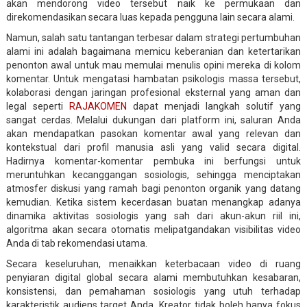
akan mendorong video tersebut naik ke permukaan dan
direkomendasikan secara luas kepada pengguna lain secara alami.
Namun, salah satu tantangan terbesar dalam strategi pertumbuhan
alami ini adalah bagaimana memicu keberanian dan ketertarikan
penonton awal untuk mau memulai menulis opini mereka di kolom
komentar. Untuk mengatasi hambatan psikologis massa tersebut,
kolaborasi dengan jaringan profesional eksternal yang aman dan
legal seperti
RAJAKOMEN
dapat menjadi langkah solutif yang
sangat cerdas. Melalui dukungan dari platform ini, saluran Anda
akan mendapatkan pasokan komentar awal yang relevan dan
kontekstual dari profil manusia asli yang valid secara digital.
Hadirnya komentar-komentar pembuka ini berfungsi untuk
meruntuhkan kecanggangan sosiologis, sehingga menciptakan
atmosfer diskusi yang ramah bagi penonton organik yang datang
kemudian. Ketika sistem kecerdasan buatan menangkap adanya
dinamika aktivitas sosiologis yang sah dari akun-akun riil ini,
algoritma akan secara otomatis melipatgandakan visibilitas video
Anda di tab rekomendasi utama.
Secara keseluruhan, menaikkan keterbacaan video di ruang
penyiaran digital global secara alami membutuhkan kesabaran,
konsistensi, dan pemahaman sosiologis yang utuh terhadap
karakteristik audiens target Anda. Kreator tidak boleh hanya fokus