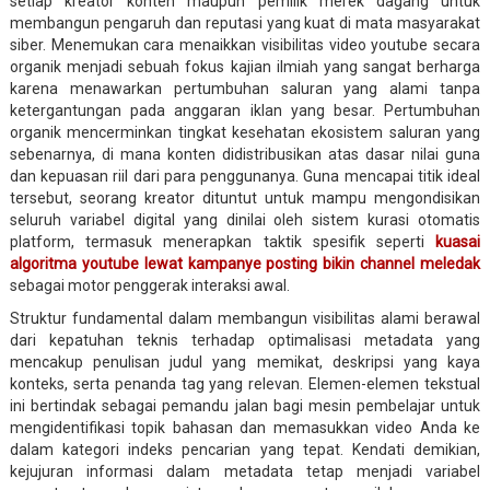
setiap kreator konten maupun pemilik merek dagang untuk
membangun pengaruh dan reputasi yang kuat di mata masyarakat
siber. Menemukan cara menaikkan visibilitas video youtube secara
organik menjadi sebuah fokus kajian ilmiah yang sangat berharga
karena menawarkan pertumbuhan saluran yang alami tanpa
ketergantungan pada anggaran iklan yang besar. Pertumbuhan
organik mencerminkan tingkat kesehatan ekosistem saluran yang
sebenarnya, di mana konten didistribusikan atas dasar nilai guna
dan kepuasan riil dari para penggunanya. Guna mencapai titik ideal
tersebut, seorang kreator dituntut untuk mampu mengondisikan
seluruh variabel digital yang dinilai oleh sistem kurasi otomatis
platform, termasuk menerapkan taktik spesifik seperti
kuasai
algoritma youtube lewat kampanye posting bikin channel meledak
sebagai motor penggerak interaksi awal.
Struktur fundamental dalam membangun visibilitas alami berawal
dari kepatuhan teknis terhadap optimalisasi metadata yang
mencakup penulisan judul yang memikat, deskripsi yang kaya
konteks, serta penanda tag yang relevan. Elemen-elemen tekstual
ini bertindak sebagai pemandu jalan bagi mesin pembelajar untuk
mengidentifikasi topik bahasan dan memasukkan video Anda ke
dalam kategori indeks pencarian yang tepat. Kendati demikian,
kejujuran informasi dalam metadata tetap menjadi variabel