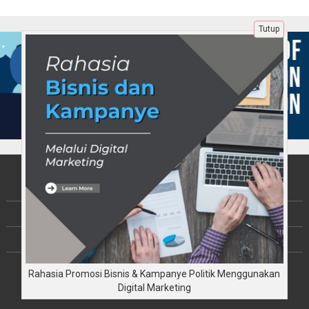
Tutup
Tentang Kami
Berita
Disclaimer
Copyright © JalinKebersamaan.com 2026
Rahasia Promosi Bisnis & Kampanye Politik Menggunakan
All rights reserved
Digital Marketing