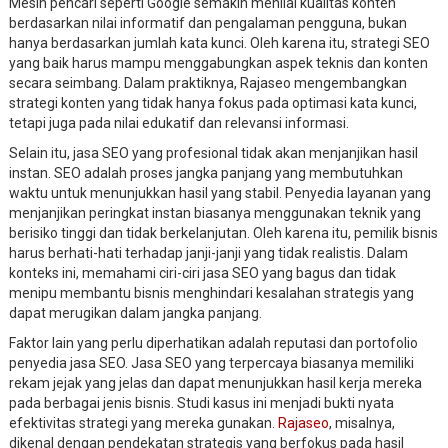
Mesin pencari seperti Google semakin menilai kualitas konten
berdasarkan nilai informatif dan pengalaman pengguna, bukan
hanya berdasarkan jumlah kata kunci. Oleh karena itu, strategi SEO
yang baik harus mampu menggabungkan aspek teknis dan konten
secara seimbang. Dalam praktiknya, Rajaseo mengembangkan
strategi konten yang tidak hanya fokus pada optimasi kata kunci,
tetapi juga pada nilai edukatif dan relevansi informasi.
Selain itu, jasa SEO yang profesional tidak akan menjanjikan hasil
instan. SEO adalah proses jangka panjang yang membutuhkan
waktu untuk menunjukkan hasil yang stabil. Penyedia layanan yang
menjanjikan peringkat instan biasanya menggunakan teknik yang
berisiko tinggi dan tidak berkelanjutan. Oleh karena itu, pemilik bisnis
harus berhati-hati terhadap janji-janji yang tidak realistis. Dalam
konteks ini, memahami ciri-ciri jasa SEO yang bagus dan tidak
menipu membantu bisnis menghindari kesalahan strategis yang
dapat merugikan dalam jangka panjang.
Faktor lain yang perlu diperhatikan adalah reputasi dan portofolio
penyedia jasa SEO. Jasa SEO yang terpercaya biasanya memiliki
rekam jejak yang jelas dan dapat menunjukkan hasil kerja mereka
pada berbagai jenis bisnis. Studi kasus ini menjadi bukti nyata
efektivitas strategi yang mereka gunakan.
Rajaseo
, misalnya,
dikenal dengan pendekatan strategis yang berfokus pada hasil