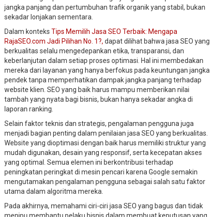
jangka panjang dan pertumbuhan trafik organik yang stabil, bukan
sekadar lonjakan sementara.
Dalam konteks
Tips Memilih Jasa SEO Terbaik: Mengapa
RajaSEO.com Jadi Pilihan No. 1?,
dapat dilihat bahwa jasa SEO yang
berkualitas selalu mengedepankan etika, transparansi, dan
keberlanjutan dalam setiap proses optimasi. Hal ini membedakan
mereka dari layanan yang hanya berfokus pada keuntungan jangka
pendek tanpa memperhatikan dampak jangka panjang terhadap
website klien. SEO yang baik harus mampu memberikan nilai
tambah yang nyata bagi bisnis, bukan hanya sekadar angka di
laporan ranking.
Selain faktor teknis dan strategis, pengalaman pengguna juga
menjadi bagian penting dalam penilaian jasa SEO yang berkualitas.
Website yang dioptimasi dengan baik harus memiliki struktur yang
mudah digunakan, desain yang responsif, serta kecepatan akses
yang optimal. Semua elemen ini berkontribusi terhadap
peningkatan peringkat di mesin pencari karena Google semakin
mengutamakan pengalaman pengguna sebagai salah satu faktor
utama dalam algoritma mereka.
Pada akhirnya, memahami ciri-ciri jasa SEO yang bagus dan tidak
menipu membantu pelaku bisnis dalam membuat keputusan yang