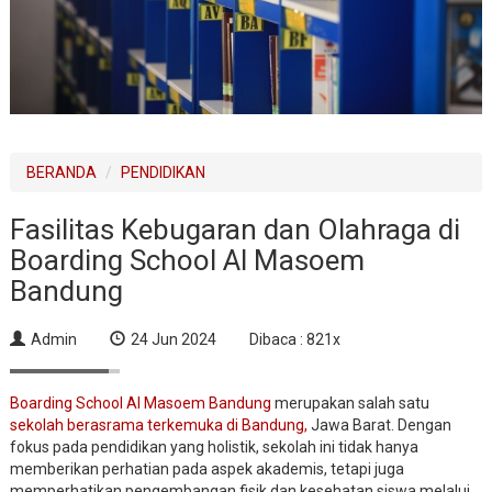
BERANDA
PENDIDIKAN
Fasilitas Kebugaran dan Olahraga di
Boarding School Al Masoem
Bandung
Admin
24 Jun 2024
Dibaca : 821x
Boarding School Al Masoem Bandung
merupakan salah satu
sekolah berasrama terkemuka di Bandung,
Jawa Barat. Dengan
fokus pada pendidikan yang holistik, sekolah ini tidak hanya
memberikan perhatian pada aspek akademis, tetapi juga
memperhatikan pengembangan fisik dan kesehatan siswa melalui