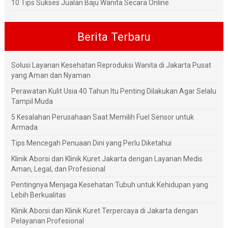
10 Tips Sukses Jualan Baju Wanita Secara Online
Berita Terbaru
Solusi Layanan Kesehatan Reproduksi Wanita di Jakarta Pusat
yang Aman dan Nyaman
Perawatan Kulit Usia 40 Tahun Itu Penting Dilakukan Agar Selalu
Tampil Muda
5 Kesalahan Perusahaan Saat Memilih Fuel Sensor untuk
Armada
Tips Mencegah Penuaan Dini yang Perlu Diketahui
Klinik Aborsi dan Klinik Kuret Jakarta dengan Layanan Medis
Aman, Legal, dan Profesional
Pentingnya Menjaga Kesehatan Tubuh untuk Kehidupan yang
Lebih Berkualitas
Klinik Aborsi dan Klinik Kuret Terpercaya di Jakarta dengan
Pelayanan Profesional