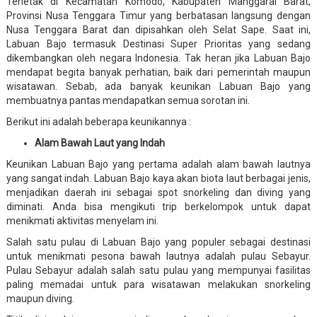
Terletak di Kecamatan Komodo, Kabupaten Manggarai Barat,
Provinsi Nusa Tenggara Timur yang berbatasan langsung dengan
Nusa Tenggara Barat dan dipisahkan oleh Selat Sape. Saat ini,
Labuan Bajo termasuk Destinasi Super Prioritas yang sedang
dikembangkan oleh negara Indonesia. Tak heran jika Labuan Bajo
mendapat begita banyak perhatian, baik dari pemerintah maupun
wisatawan. Sebab, ada banyak keunikan Labuan Bajo yang
membuatnya pantas mendapatkan semua sorotan ini.
Berikut ini adalah beberapa keunikannya :
Alam Bawah Laut yang Indah
Keunikan Labuan Bajo yang pertama adalah alam bawah lautnya
yang sangat indah. Labuan Bajo kaya akan biota laut berbagai jenis,
menjadikan daerah ini sebagai spot snorkeling dan diving yang
diminati. Anda bisa mengikuti trip berkelompok untuk dapat
menikmati aktivitas menyelam ini.
Salah satu pulau di Labuan Bajo yang populer sebagai destinasi
untuk menikmati pesona bawah lautnya adalah pulau Sebayur.
Pulau Sebayur adalah salah satu pulau yang mempunyai fasilitas
paling memadai untuk para wisatawan melakukan snorkeling
maupun diving.