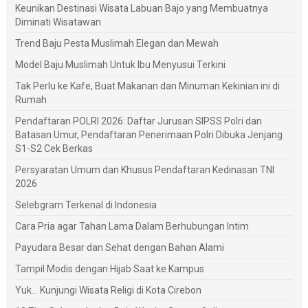
Keunikan Destinasi Wisata Labuan Bajo yang Membuatnya
Diminati Wisatawan
Trend Baju Pesta Muslimah Elegan dan Mewah
Model Baju Muslimah Untuk Ibu Menyusui Terkini
Tak Perlu ke Kafe, Buat Makanan dan Minuman Kekinian ini di
Rumah
Pendaftaran POLRI 2026: Daftar Jurusan SIPSS Polri dan
Batasan Umur, Pendaftaran Penerimaan Polri Dibuka Jenjang
S1-S2 Cek Berkas
Persyaratan Umum dan Khusus Pendaftaran Kedinasan TNI
2026
Selebgram Terkenal di Indonesia
Cara Pria agar Tahan Lama Dalam Berhubungan Intim
Payudara Besar dan Sehat dengan Bahan Alami
Tampil Modis dengan Hijab Saat ke Kampus
Yuk... Kunjungi Wisata Religi di Kota Cirebon