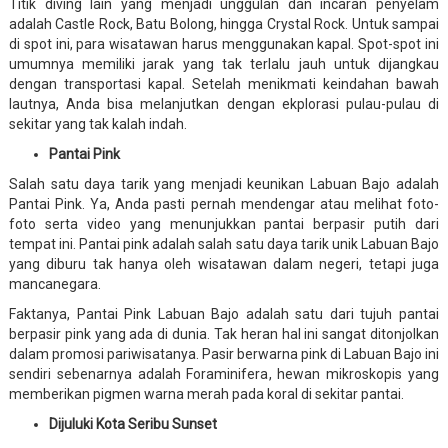
Titik diving lain yang menjadi unggulan dan incaran penyelam
adalah Castle Rock, Batu Bolong, hingga Crystal Rock. Untuk sampai
di spot ini, para wisatawan harus menggunakan kapal. Spot-spot ini
umumnya memiliki jarak yang tak terlalu jauh untuk dijangkau
dengan transportasi kapal. Setelah menikmati keindahan bawah
lautnya, Anda bisa melanjutkan dengan ekplorasi pulau-pulau di
sekitar yang tak kalah indah.
Pantai Pink
Salah satu daya tarik yang menjadi keunikan Labuan Bajo adalah
Pantai Pink. Ya, Anda pasti pernah mendengar atau melihat foto-
foto serta video yang menunjukkan pantai berpasir putih dari
tempat ini. Pantai pink adalah salah satu daya tarik unik Labuan Bajo
yang diburu tak hanya oleh wisatawan dalam negeri, tetapi juga
mancanegara.
Faktanya, Pantai Pink Labuan Bajo adalah satu dari tujuh pantai
berpasir pink yang ada di dunia. Tak heran hal ini sangat ditonjolkan
dalam promosi pariwisatanya. Pasir berwarna pink di Labuan Bajo ini
sendiri sebenarnya adalah Foraminifera, hewan mikroskopis yang
memberikan pigmen warna merah pada koral di sekitar pantai.
Dijuluki Kota Seribu Sunset