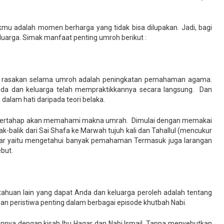
akmu adalah momen berharga yang tidak bisa dilupakan. Jadi, bagi
uarga. Simak manfaat penting umroh berikut :
a rasakan selama umroh adalah peningkatan pemahaman agama.
 Anda dan keluarga telah mempraktikkannya secara langsung. Dan
 dalam hati daripada teori belaka.
 bertahap akan memahami makna umrah. Dimulai dengan memakai
lak-balik dari Sai Shafa ke Marwah tujuh kali dan Tahallul (mencukur
ar yaitu mengetahui banyak pemahaman Termasuk juga larangan
ebut.
ahuan lain yang dapat Anda dan keluarga peroleh adalah tentang
 dan peristiwa penting dalam berbagai episode khutbah Nabi.
itannya dengan kisah Ibu Hagar dan Nabi Ismail. Tanpa menyebutkan