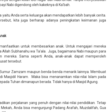
ayi Nabi digendong oleh kakeknya di Ka'bah.
 yaitu Anda serta keluarga akan mendapatkan lebih banyak cerita.
sebut, kita juga berharap adanya peningkatan keimanan juga
Anak
a manfaatkan untuk membesarkan anak. Untuk mengajari mereka
a Allah Subhanahu wa Ta'ala. Juga, bagaimana Nabi maupun para
an mereka. Sama seperti Anda, anak-anak dapat memperoleh
usat tersebut.
il, Sumur Zamzam maupun benda-benda menarik lainnya. Membuat
i Masjidil Haram. Maka bisa menanamkan nilai-nilai Islam pada
kepada Tuhan dimanapun berada. Tidak hanya di Masjid Agung.
ikan perjalanan yang penuh dengan nilai-nilai pendidikan. Tetap
di Mekah, Anda bisa mengunjungi Padang Arafah, Muzdalifah, Gua