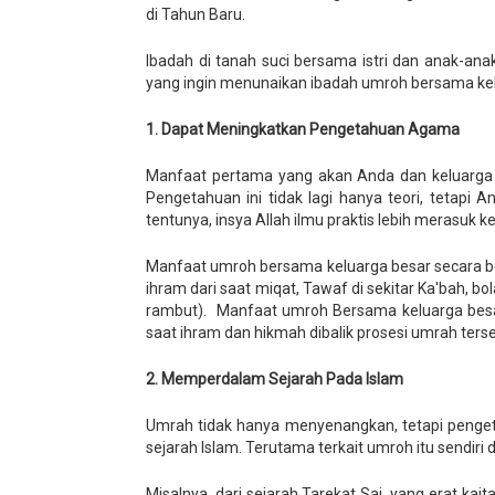
di Tahun Baru.
Ibadah di tanah suci bersama istri dan anak-an
yang ingin menunaikan ibadah umroh bersama kel
1. Dapat Meningkatkan Pengetahuan Agama
Manfaat pertama yang akan Anda dan keluarg
Pengetahuan ini tidak lagi hanya teori, tetapi
tentunya, insya Allah ilmu praktis lebih merasuk ke
Manfaat umroh bersama keluarga besar secara
ihram dari saat miqat, Tawaf di sekitar Ka'bah, bo
rambut). Manfaat umroh Bersama keluarga bes
saat ihram dan hikmah dibalik prosesi umrah ters
2. Memperdalam Sejarah Pada Islam
Umrah tidak hanya menyenangkan, tetapi penget
sejarah Islam. Terutama terkait umroh itu sendiri
Misalnya, dari sejarah Tarekat Sai, yang erat ka