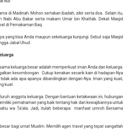
al Nur.
a di Madinah. Mohon sertakan ibadah, zikir serta doa. Selain itu,
Nabi Abu Bakar serta makam Umar bin Khattab. Dekat Masjid
abat di Pemakaman Baq.
nya yang bisa Anda maupun sekeluarga kunjungi. Sebut saja Masjid
ingga Jabal Uhud.
Keluarga
rsama keluarga besar adalah memperkuat iman Anda dan keluarga.
galkan kesombongan. Cukup kenakan secarik kain di hadapan-Nya
 tidak ada apa-apanya dibandingkan dengan-Nya. Iman yang kuat,
g kuat.
eluruh anggota keluarga. Dengan bantuan ketakwaan ini, hubungan
memiliki pemahaman yang baik tentang hak dan kewajibannya untuk
ahu wa Ta'ala. Jadi, itulah beberapa manfaat umroh Bersama
esar bagi umat Muslim. Memilih agen travel yang tepat sangatlah