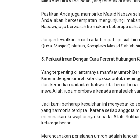
Mina dan Hira yang indah yang terletak di atas Jab
Pastikan Anda juga mampir ke Masjid Nabawi selam
Anda akan berkesempatan mengunjungi makam 
Nabawi, juga berziarah ke makam beberapa sah
Jangan lewatkan, masih ada tempat spesial lain
Quba, Masjid Qiblatain, Kompleks Masjid Sab'ah h
5. Perkuat Iman Dengan Cara Pererat Hubungan 
Yang terpenting di antaranya manfaat umroh Be
Karena dengan umroh kita dipaksa untuk mening
dan kemudian sadarilah bahwa kita benar-benar
insya Allah, juga membawa kepada amal saleh yan
Jadi kami berharap kesalehan ini menyebar ke s
yang harmonis tercipta. Karena setiap anggota 
menunaikan kewajibannya kepada Allah Subhan
keluarga besar.
Merencanakan perjalanan umroh adalah langkah b