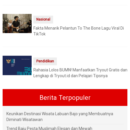
Nasional
Fakta Menarik Pelantun To The Bone Lagu Viral Di
TikTok
Pendidikan
Rahasia Lolos BUMN! Manfaatkan Tryout Gratis dan
Lengkap di Tryout.id dan Pelajari Tipsnya
Berita Terpopuler
Keunikan Destinasi Wisata Labuan Bajo yang Membuatnya
Diminati Wisatawan
Trend Baju Pesta Muslimah Elegan dan Mewah