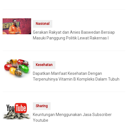
Nasional
Gerakan Rakyat dan Anies Baswedan Bersiap
Masuki Panggung Politik Lewat Rakernas I
Kesehatan
Dapatkan Manfaat Kesehatan Dengan
Terpenuhinya Vitamin B Kompleks Dalam Tubuh
Sharing
Keuntungan Menggunakan Jasa Subscriber
Youtube