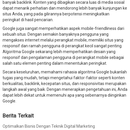
banyak backlink. Konten yang dibagikan secara luas di media sosial
dapat menarik perhatian dan mendorong lebih banyak kunjungan ke
situs Anda, yang pada gilirannya berpotensi meningkatkan
peringkat di hasil pencarian.
Google juga sangat memperhatikan aspek mobile-friendliness dari
sebuah situs. Dengan semakin banyaknya pengguna yang
mengakses internet melalui perangkat mobile, memiliki situs yang
responsif dan ramah pengguna di perangkat kecil sangat penting.
Algoritma Google sekarang lebih memperhatikan desain yang
responsif dan pengalaman pengguna di perangkat mobile sebagai
salah satu elemen penting dalam menentukan peringkat.
Secara keseluruhan, memahami rahasia algoritma Google bukanlah
tugas yang mudah, tetapi mengetahui faktor-faktor seperti konten
berkualitas, backlink, kecepatan situs, dan responsivitas merupakan
langkah awal yang baik. Dengan menerapkan pengetahuan ini, Anda
dapat lebih dekat untuk memenuhi apa yang sebenarnya diinginkan
Google.
Berita Terkait
Optimalkan Bisnis Dengan Teknik Digital Marketing