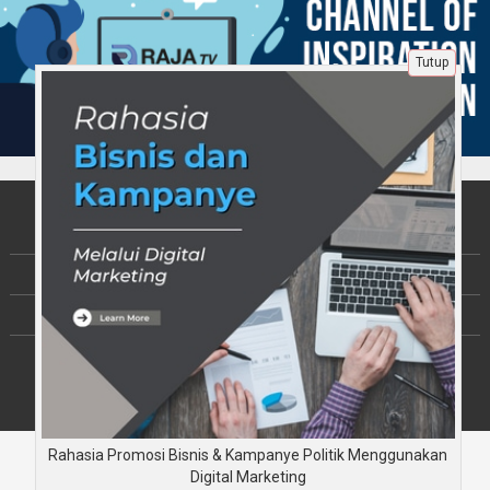
Tutup
Tentang Kami
Berita
Disclaimer
Copyright © JalinKebersamaan.com 2026
All rights reserved
Rahasia Promosi Bisnis & Kampanye Politik Menggunakan
Digital Marketing