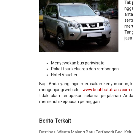
Tak 
ngga
anta
ser
meru
Tang
jasa
Menyewakan bus pariwisata
Paket tour keluarga dan rombongan
Hotel Voucher
Bagi Anda yang ingin merasakan kenyamanan, k
mengunjungi website :
www.buahbatutrans.com
d
tidak akan terlupakan selama perjalanan And
memenuhi kepuasan pelanggan.
Berita Terkait
Destinasi Wisata Malang Batu Terfavorit Bagi Kel