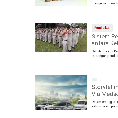
mengubah gaya hid
Pendidikan
Sistem Pe
antara Ke
Sekolah Tinggi P
tantangan pendidi
Storytell
Via Meds
Dalam era digital
satu strategi pali