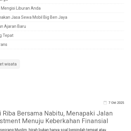
 Mengisi Liburan Anda
unakan Jasa Sewa Mobil Big Ben Jaya
n Ajaran Baru
g Tepat
rans
et wisata
7 Okt 2025
ri Riba Bersama Nabitu, Menapaki Jalan
estment Menuju Keberkahan Finansial
seorang Muslim, hijrah bukan hanya soal berpindah tempat atau