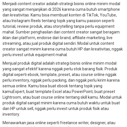
Menjadi content creator adalah strategi bisnis online minim modal
yang sangat menjanjikan di 2026 karena cuma butuh smartphone
dan kreativitas. Kamu bisa membuat konten di TikTok, YouTube,
atau Instagram Reels tentang topik yang kamu passion seperti
tutorial, review produk, atau storytelling tanpa perlu equipment
mahal. Sumber penghasilan dari content creator sangat beragam:
iklan dari platform, endorse dari brand, affiliate marketing, live
streaming, atau jual produk digital sendiri. Modal untuk content
creator sangat minim karena cuma butuh HP dan kreativitas, nggak
perlu invest untuk equipment mahal.
Menjual produk digital adalah strategi bisnis online minim modal
yang sangat efektif karena nggak perlu stok barang fisik. Produk
digital seperti ebook, template, preset, atau course online nggak
perlu inventory, nggak perlu packing, dan nggak perlu kirim karena
semua online. Kamu bisa buat ebook tentang topik yang
kamuExpert, buat template Excel atau PowerPoint, buat preset
Lightroom, atau buat course online tentang skill kamu. Modal untuk
produk digital sangat minim karena cuma butuh waktu untuk buat
dan HP untuk sell, nggak perlu invest untuk produk fisik atau
inventory.
Menawarkan jasa online seperti freelance writer, designer, atau