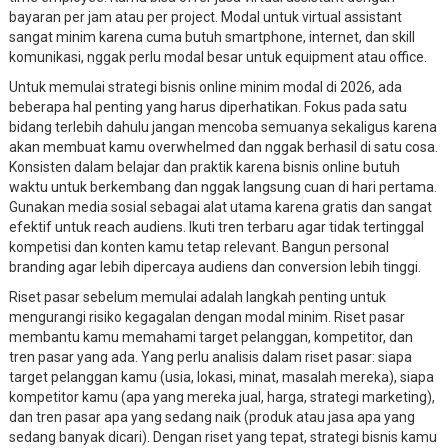
bayaran per jam atau per project. Modal untuk virtual assistant
sangat minim karena cuma butuh smartphone, internet, dan skill
komunikasi, nggak perlu modal besar untuk equipment atau office.
Untuk memulai strategi bisnis online minim modal di 2026, ada
beberapa hal penting yang harus diperhatikan. Fokus pada satu
bidang terlebih dahulu jangan mencoba semuanya sekaligus karena
akan membuat kamu overwhelmed dan nggak berhasil di satu cosa.
Konsisten dalam belajar dan praktik karena bisnis online butuh
waktu untuk berkembang dan nggak langsung cuan di hari pertama.
Gunakan media sosial sebagai alat utama karena gratis dan sangat
efektif untuk reach audiens. Ikuti tren terbaru agar tidak tertinggal
kompetisi dan konten kamu tetap relevant. Bangun personal
branding agar lebih dipercaya audiens dan conversion lebih tinggi.
Riset pasar sebelum memulai adalah langkah penting untuk
mengurangi risiko kegagalan dengan modal minim. Riset pasar
membantu kamu memahami target pelanggan, kompetitor, dan
tren pasar yang ada. Yang perlu analisis dalam riset pasar: siapa
target pelanggan kamu (usia, lokasi, minat, masalah mereka), siapa
kompetitor kamu (apa yang mereka jual, harga, strategi marketing),
dan tren pasar apa yang sedang naik (produk atau jasa apa yang
sedang banyak dicari). Dengan riset yang tepat, strategi bisnis kamu