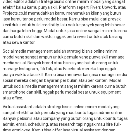
video editor adalah strategi bisnis online minim modal yang sangat
efektif kalau kamu punya skill. Platform seperti Fiverr, Upwork, atau
Projects.co.id memudahkan kamu menemukan klien yang butuh
jasa kamu tanpa perlu modal besar. Kamu bisa mulai dari proyek
kecil dulu untuk build credibility, lalu naik ke proyek yang lebih besar
dan harga lebih tinggi. Modal untuk jasa online sangat minim karena
cuma butuh skill dan waktu, nggak perlu invest untuk stok barang
atau sewa kantor.
Social media management adalah strategi bisnis online minim
modal yang sangat ampuh untuk pemula yang punya skill manage
media sosial. Banyak brand atau bisnis yang butuh orang untuk
manage Instagram, TikTok, atau Facebook mereka tapi nggak
punya waktu atau skill. Kamu bisa menawarkan jasa manage media
sosial mereka dengan bayaran per bulan atau per konten. Modal
untuk social media management sangat minim karena cuma butuh
smartphone dan skill, nggak perlu modal besar untuk equipment
atau office.
Virtual assistant adalah strategi bisnis online minim modal yang
sangat efektif untuk pemula yang mau bantu tugas admin online.
Banyak pebisnis atau company yang butuh orang untuk bantu tugas
admin, email, scheduling, atau research tapi nggak mau hire full-
time employee. Kamu bisa offer jasa virtual assistant dengan