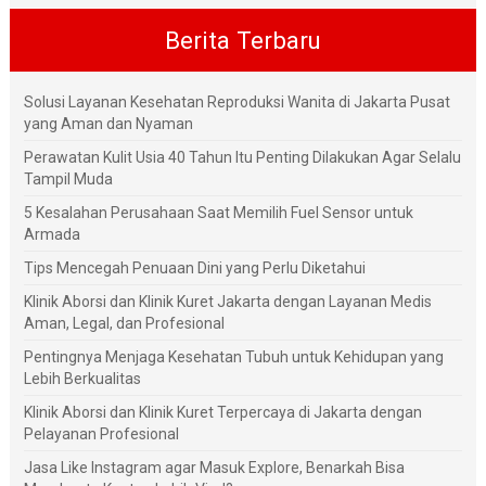
Berita Terbaru
Solusi Layanan Kesehatan Reproduksi Wanita di Jakarta Pusat
yang Aman dan Nyaman
Perawatan Kulit Usia 40 Tahun Itu Penting Dilakukan Agar Selalu
Tampil Muda
5 Kesalahan Perusahaan Saat Memilih Fuel Sensor untuk
Armada
Tips Mencegah Penuaan Dini yang Perlu Diketahui
Klinik Aborsi dan Klinik Kuret Jakarta dengan Layanan Medis
Aman, Legal, dan Profesional
Pentingnya Menjaga Kesehatan Tubuh untuk Kehidupan yang
Lebih Berkualitas
Klinik Aborsi dan Klinik Kuret Terpercaya di Jakarta dengan
Pelayanan Profesional
Jasa Like Instagram agar Masuk Explore, Benarkah Bisa