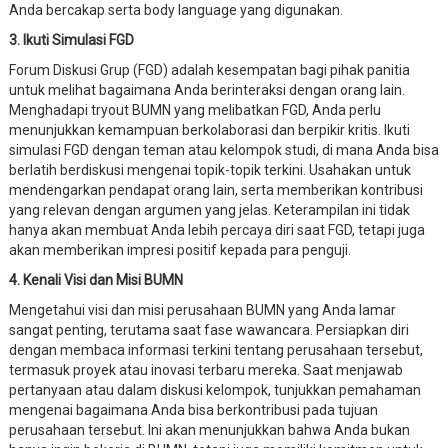
Anda bercakap serta body language yang digunakan.
3. Ikuti Simulasi FGD
Forum Diskusi Grup (FGD) adalah kesempatan bagi pihak panitia
untuk melihat bagaimana Anda berinteraksi dengan orang lain.
Menghadapi tryout BUMN yang melibatkan FGD, Anda perlu
menunjukkan kemampuan berkolaborasi dan berpikir kritis. Ikuti
simulasi FGD dengan teman atau kelompok studi, di mana Anda bisa
berlatih berdiskusi mengenai topik-topik terkini. Usahakan untuk
mendengarkan pendapat orang lain, serta memberikan kontribusi
yang relevan dengan argumen yang jelas. Keterampilan ini tidak
hanya akan membuat Anda lebih percaya diri saat FGD, tetapi juga
akan memberikan impresi positif kepada para penguji.
4. Kenali Visi dan Misi BUMN
Mengetahui visi dan misi perusahaan BUMN yang Anda lamar
sangat penting, terutama saat fase wawancara. Persiapkan diri
dengan membaca informasi terkini tentang perusahaan tersebut,
termasuk proyek atau inovasi terbaru mereka. Saat menjawab
pertanyaan atau dalam diskusi kelompok, tunjukkan pemahaman
mengenai bagaimana Anda bisa berkontribusi pada tujuan
perusahaan tersebut. Ini akan menunjukkan bahwa Anda bukan