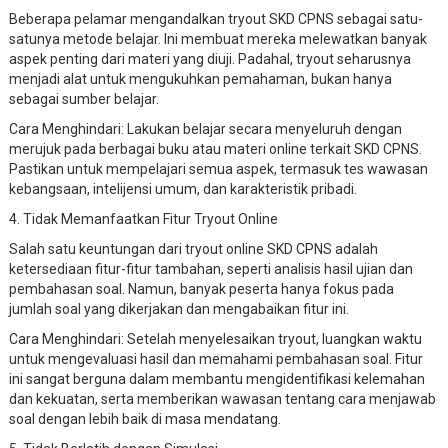
Beberapa pelamar mengandalkan tryout SKD CPNS sebagai satu-
satunya metode belajar. Ini membuat mereka melewatkan banyak
aspek penting dari materi yang diuji. Padahal, tryout seharusnya
menjadi alat untuk mengukuhkan pemahaman, bukan hanya
sebagai sumber belajar.
Cara Menghindari: Lakukan belajar secara menyeluruh dengan
merujuk pada berbagai buku atau materi online terkait SKD CPNS.
Pastikan untuk mempelajari semua aspek, termasuk tes wawasan
kebangsaan, intelijensi umum, dan karakteristik pribadi.
4. Tidak Memanfaatkan Fitur Tryout Online
Salah satu keuntungan dari tryout online SKD CPNS adalah
ketersediaan fitur-fitur tambahan, seperti analisis hasil ujian dan
pembahasan soal. Namun, banyak peserta hanya fokus pada
jumlah soal yang dikerjakan dan mengabaikan fitur ini.
Cara Menghindari: Setelah menyelesaikan tryout, luangkan waktu
untuk mengevaluasi hasil dan memahami pembahasan soal. Fitur
ini sangat berguna dalam membantu mengidentifikasi kelemahan
dan kekuatan, serta memberikan wawasan tentang cara menjawab
soal dengan lebih baik di masa mendatang.