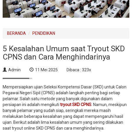
BERANDA
PENDIDIKAN
5 Kesalahan Umum saat Tryout SKD
CPNS dan Cara Menghindarinya
Admin
11 Mei 2025
Dibaca : 323x
Mempersiapkan ujian Seleksi Kompetensi Dasar (SKD) untuk Calon
Pegawai Negeri Sipil (CPNS) adalah langkah penting bagi setiap
pelamar. Salah satu metode yang banyak digunakan dalam
persiapan ini adalah mengikuti
tryout SKD CPNS
. Namun, meskipun
banyak pelamar yang sudah siap, seringkali mereka masih
melakukan beberapa kesalahan yang dapat mempengaruhi hasil
ujian. Berikut adalah lima kesalahan umum yang sering dilakukan
saat tryout online SKD CPNS dan cara menghindarinya.