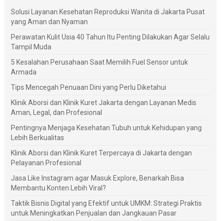
Solusi Layanan Kesehatan Reproduksi Wanita di Jakarta Pusat
yang Aman dan Nyaman
Perawatan Kulit Usia 40 Tahun Itu Penting Dilakukan Agar Selalu
Tampil Muda
5 Kesalahan Perusahaan Saat Memilih Fuel Sensor untuk
Armada
Tips Mencegah Penuaan Dini yang Perlu Diketahui
Klinik Aborsi dan Klinik Kuret Jakarta dengan Layanan Medis
Aman, Legal, dan Profesional
Pentingnya Menjaga Kesehatan Tubuh untuk Kehidupan yang
Lebih Berkualitas
Klinik Aborsi dan Klinik Kuret Terpercaya di Jakarta dengan
Pelayanan Profesional
Jasa Like Instagram agar Masuk Explore, Benarkah Bisa
Membantu Konten Lebih Viral?
Taktik Bisnis Digital yang Efektif untuk UMKM: Strategi Praktis
untuk Meningkatkan Penjualan dan Jangkauan Pasar