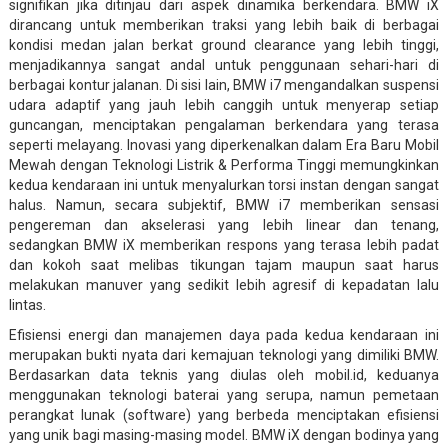
signifikan jika ditinjau dari aspek dinamika berkendara. BMW iX
dirancang untuk memberikan traksi yang lebih baik di berbagai
kondisi medan jalan berkat ground clearance yang lebih tinggi,
menjadikannya sangat andal untuk penggunaan sehari-hari di
berbagai kontur jalanan. Di sisi lain, BMW i7 mengandalkan suspensi
udara adaptif yang jauh lebih canggih untuk menyerap setiap
guncangan, menciptakan pengalaman berkendara yang terasa
seperti melayang. Inovasi yang diperkenalkan dalam Era Baru Mobil
Mewah dengan Teknologi Listrik & Performa Tinggi memungkinkan
kedua kendaraan ini untuk menyalurkan torsi instan dengan sangat
halus. Namun, secara subjektif, BMW i7 memberikan sensasi
pengereman dan akselerasi yang lebih linear dan tenang,
sedangkan BMW iX memberikan respons yang terasa lebih padat
dan kokoh saat melibas tikungan tajam maupun saat harus
melakukan manuver yang sedikit lebih agresif di kepadatan lalu
lintas.
Efisiensi energi dan manajemen daya pada kedua kendaraan ini
merupakan bukti nyata dari kemajuan teknologi yang dimiliki BMW.
Berdasarkan data teknis yang diulas oleh mobil.id, keduanya
menggunakan teknologi baterai yang serupa, namun pemetaan
perangkat lunak (software) yang berbeda menciptakan efisiensi
yang unik bagi masing-masing model. BMW iX dengan bodinya yang