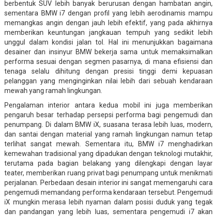
berbentuk SUV lebih banyak berurusan dengan hambatan angin,
sementara BMW i7 dengan profil yang lebih aerodinamis mampu
memangkas angin dengan jauh lebih efektif, yang pada akhirnya
memberikan keuntungan jangkauan tempuh yang sedikit lebih
unggul dalam kondisi jalan tol. Hal ini menunjukkan bagaimana
desainer dan insinyur BMW bekerja sama untuk memaksimalkan
performa sesuai dengan segmen pasarnya, di mana efisiensi dan
tenaga selalu dihitung dengan presisi tinggi demi kepuasan
pelanggan yang menginginkan nilai lebih dari sebuah kendaraan
mewah yang ramah lingkungan.
Pengalaman interior antara kedua mobil ini juga memberikan
pengaruh besar terhadap persepsi performa bagi pengemudi dan
penumpang. Di dalam BMW iX, suasana terasa lebih luas, modern,
dan santai dengan material yang ramah lingkungan namun tetap
terlihat sangat mewah. Sementara itu, BMW i7 menghadirkan
kemewahan tradisional yang dipadukan dengan teknologi mutakhir,
terutama pada bagian belakang yang dilengkapi dengan layar
teater, memberikan ruang privat bagi penumpang untuk menikmati
perjalanan. Perbedaan desain interior ini sangat memengaruhi cara
pengemudi memandang performa kendaraan tersebut. Pengemudi
iX mungkin merasa lebih nyaman dalam posisi duduk yang tegak
dan pandangan yang lebih luas, sementara pengemudi i7 akan