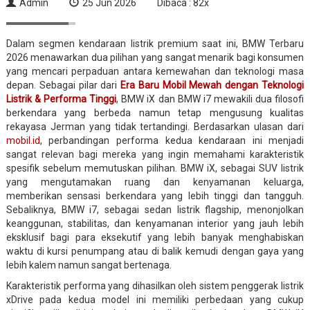
Admin
25 Jun 2026
Dibaca : 82x
Dalam segmen kendaraan listrik premium saat ini, BMW Terbaru
2026 menawarkan dua pilihan yang sangat menarik bagi konsumen
yang mencari perpaduan antara kemewahan dan teknologi masa
depan. Sebagai pilar dari
Era Baru Mobil Mewah dengan Teknologi
Listrik & Performa Tinggi
, BMW iX dan BMW i7 mewakili dua filosofi
berkendara yang berbeda namun tetap mengusung kualitas
rekayasa Jerman yang tidak tertandingi. Berdasarkan ulasan dari
mobil.id
, perbandingan performa kedua kendaraan ini menjadi
sangat relevan bagi mereka yang ingin memahami karakteristik
spesifik sebelum memutuskan pilihan. BMW iX, sebagai SUV listrik
yang mengutamakan ruang dan kenyamanan keluarga,
memberikan sensasi berkendara yang lebih tinggi dan tangguh.
Sebaliknya, BMW i7, sebagai sedan listrik flagship, menonjolkan
keanggunan, stabilitas, dan kenyamanan interior yang jauh lebih
eksklusif bagi para eksekutif yang lebih banyak menghabiskan
waktu di kursi penumpang atau di balik kemudi dengan gaya yang
lebih kalem namun sangat bertenaga.
Karakteristik performa yang dihasilkan oleh sistem penggerak listrik
xDrive pada kedua model ini memiliki perbedaan yang cukup