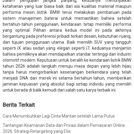
Dalam pengujian jangka panjang, keduanya menunjukkan
ketahanan yang luar biasa baik dari sisi kualitas material maupun
performa mesin listrik. BMW terus melakukan pembaruan pada
sistem manajemen baterai untuk memastikan bahwa setelah
bertahun-tahun penggunaan, kendaraan tetap memiliki performa
yang optimal. Pilihan antara kedua model ini pada akhirnya
bergantung pada preferensi pribadi terkait desain, kebutuhan ruang,
dan tujuan penggunaan utama. Baik memilih SUV yang tangguh
seperti iX atau sedan yang elegan seperti i7, keduanya menjamin
bahwa pemiliknya akan mendapatkan standar tertinggi dari industri
otomotif modern. Keputusan untuk beralih ke kendaraan listrik BMW
tahun 2026 adalah langkah menuju masa depan yang lebih hijau
tanpa harus mengorbankan kesenangan berkendara yang telah
menjadi DNA dari merek ini selama bertahun-tahun, memberikan
jaminan kepuasan yang absolut bagi setiap individu yang memilih
untuk berada di balik kemudi dari salah satu karya terbaik ini.
Berita Terkait
Cara Menumbuhkan Lagi Cinta Mantan setelah Lama Putus
Tantangan Keamanan Data dan Privasi dalam Pemasaran Online
2026: Strategi Retargeting yang Etis