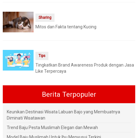
Sharing
Mitos dan Fakta tentang Kucing
Tips
Tingkatkan Brand Awareness Produk dengan Jasa
Like Terpercaya
Berita Terpopuler
Keunikan Destinasi Wisata Labuan Bajo yang Membuatnya
Diminati Wisatawan
Trend Baju Pesta Muslimah Elegan dan Mewah
Model Baju Muslimah Untuk Ibu Menyusui Terkini