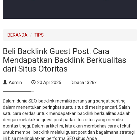
BERANDA
TIPS
Beli Backlink Guest Post: Cara
Mendapatkan Backlink Berkualitas
dari Situs Otoritas
Admin
20 Apr 2025
Dibaca : 326x
Dalam dunia SEO, backlink memiliki peran yang sangat penting
dalam menentukan peringkat suatu situs di mesin pencari. Salah
satu cara cerdas untuk mendapatkan backlink berkualitas adalah
dengan melakukan guest post pada situs-situs yang memiliki
otoritas tinggi. Dalam artikel ini, kita akan membahas cara efektif
untuk membeli backlink melalui guest post dan bagaimana strategi
ini bisa meningkatkan performa SEO situs Anda.