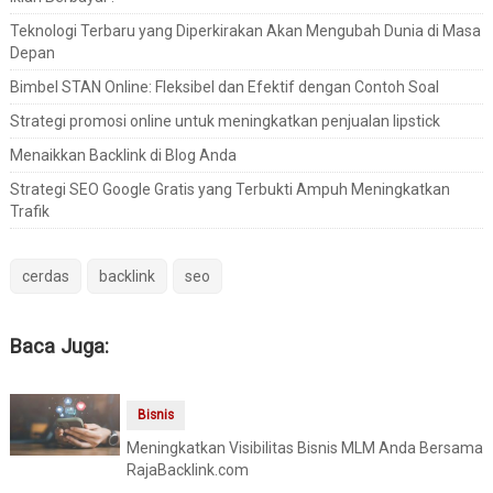
Teknologi Terbaru yang Diperkirakan Akan Mengubah Dunia di Masa
Depan
Bimbel STAN Online: Fleksibel dan Efektif dengan Contoh Soal
Strategi promosi online untuk meningkatkan penjualan lipstick
Menaikkan Backlink di Blog Anda
Strategi SEO Google Gratis yang Terbukti Ampuh Meningkatkan
Trafik
cerdas
backlink
seo
Baca Juga:
Bisnis
Meningkatkan Visibilitas Bisnis MLM Anda Bersama
RajaBacklink.com