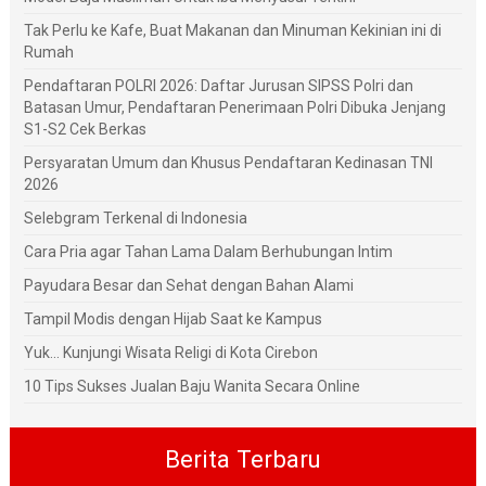
Tak Perlu ke Kafe, Buat Makanan dan Minuman Kekinian ini di
Rumah
Pendaftaran POLRI 2026: Daftar Jurusan SIPSS Polri dan
Batasan Umur, Pendaftaran Penerimaan Polri Dibuka Jenjang
S1-S2 Cek Berkas
Persyaratan Umum dan Khusus Pendaftaran Kedinasan TNI
2026
Selebgram Terkenal di Indonesia
Cara Pria agar Tahan Lama Dalam Berhubungan Intim
Payudara Besar dan Sehat dengan Bahan Alami
Tampil Modis dengan Hijab Saat ke Kampus
Yuk... Kunjungi Wisata Religi di Kota Cirebon
10 Tips Sukses Jualan Baju Wanita Secara Online
Berita Terbaru