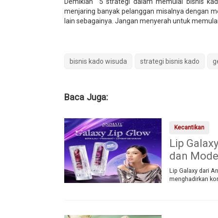
Demikian 5 strategi dalam memulai bisnis ka
menjaring banyak pelanggan misalnya dengan 
lain sebagainya. Jangan menyerah untuk memulai b
bisnis kado wisuda
strategi bisnis kado
g
Baca Juga:
Kecantikan
Lip Galax
dan Mode
Lip Galaxy dari A
menghadirkan kom