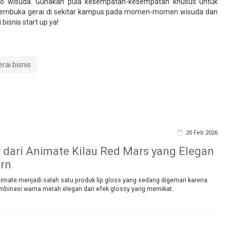
do wisuda. Gunakan pula kesempatan-kesempatan khusus untuk
membuka gerai di sekitar kampus pada momen-momen wisuda dan
isnis start up ya!
erai bisnis
20 Feb 2026
y dari Animate Kilau Red Mars yang Elegan
rn
nimate menjadi salah satu produk lip gloss yang sedang digemari karena
binasi warna merah elegan dan efek glossy yang memikat.