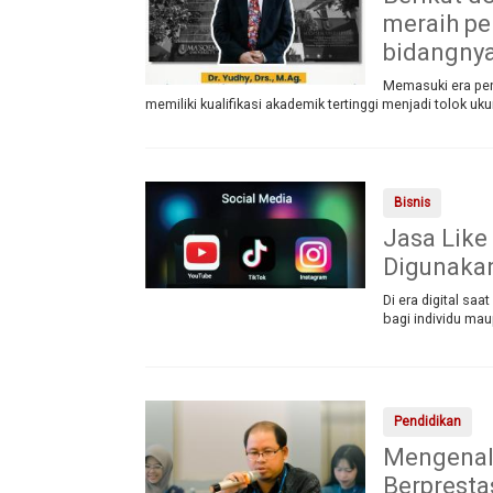
meraih p
bidangny
Memasuki era pend
memiliki kualifikasi akademik tertinggi menjadi tolok uk
Bisnis
Jasa Like
Digunaka
Di era digital sa
bagi individu mau
Pendidikan
Mengenal 
Berpresta