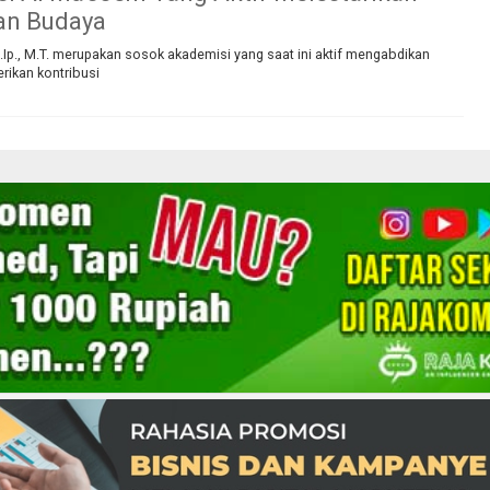
an Budaya
.Ip., M.T. merupakan sosok akademisi yang saat ini aktif mengabdikan
rikan kontribusi
Tentang Kami
Berita
Disclaimer