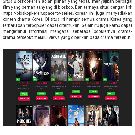
Situs BioskopKeren adlah pilihan yang tepat, menyajikan berbagai
film yang pernah tanyang di bioskop. Dan ternaya situs dengan link
https://bioskopkeren,space/tv-series/korea/ ini juga menyediakan
konten drama Korea. Di situs ini hampir semua drama Korea yang
terbaru dan terpopuler dapat ditemukan. Selain itu juga kamu dapat
mengetahui informasi menganai seberapa populernya drama-
drama tersebut melalui views yang diberikan pada drama tersebut.