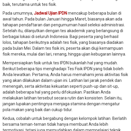
baik, terutama untuk tes fisik.
Pada umumnya,
Jadwal Ujian IPDN
mencakup beberapa bulan di
awal tahun. Pada bulan Januari hingga Maret, biasanya akan ada
tahapan pendaftaran dan pengumuman hasil seleksi administrasi.
Setelah itu, dilanjutkan dengan tes akademik yang berlangsung di
berbagai lokasi di seluruh Indonesia. Bagi peserta yang berhasil
lolos, tahapan berikutnya adalah tes fisik, yang biasanya diadakan
pada bulan Mei. Dalam tes fisik ini, peserta akan diuji kemampuan
fisik mereka, mulai dari lari, renang, hingga ujian kebugaran lainnya.
Mempersiapkan fisik untuk tes IPDN bukanlah hal yang mudah.
Berikut beberapa tips menghadapi Tes Fisik IPDN yang tidak boleh
Anda lewatkan. Pertama, Anda harus memahami jenis aktivitas fisik
yang akan dilakukan dalam ujian ini. Latihan lari jarak pendek dan
menengah, serta aktivitas kekuatan seperti push-up dan sit-up,
adalah beberapa hal yang perlu difokuskan. Pastikan Anda
melakukan latihan tersebut secara rutin dan konsisten. Selain itu,
jangan lupakan pentingnya menjaga stamina dengan mengatur
pola makan yang baik dan cukup tidur.
Kedua, cobalah untuk bergabung dengan kelompok latihan. Berlatih
bersama teman-teman tidak hanya membuat Anda lebih
termotivasi, tetapi juga memudahkan dalam mempelajari teknik