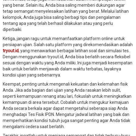
yang benar. Selain itu, Anda bisa saling memberi dukungan agar
tetap semangat menyelesaikan latihan yang berat. Melalui latihan
kelompok, Anda juga bisa saling berbagi tips dan pengalaman
tentang apa yang telah berhasil dilakukan atau yang perlu
diperbaiki.
Ketiga, jangan ragu untuk memanfaatkan platform online untuk
persiapan ujian. Salah satu platform yang direkomendasikan adalah
tryout.id
, yang menawarkan berbagai latihan soal dan simulasi tes.
Dengan menggunakan tryout.id, Anda bisa berlatih secara fleksibel
sesuai dengan waktu yang Anda miliki. Ini juga menjadi kesempatan
baik untuk berlatih menjawab dalam waktu terbatas, layaknya
kondisi ujian yang sebenarnya.
Keempat, penting untuk mengenali kekuatan dan kelemahan fisik
Anda. Jika ada bagian dari ujian yang Anda rasakan lebih sulit,
seperti kemampuan renang atau lari, fokuslah untuk meningkatkan
kemampuan di area tersebut. Cobalah untuk mengukur kemajuan
Anda secara berkala agar dapat mengetahui seberapa siap Anda
menghadapi Tes Fisik IPDN. Mengatur jadwal latihan yang baik dan
memperhatikan kondisi tubuh juga sangat penting agar Anda tidak
mengalami cedera saat berlatih.
Terakhir, ingatlah untuk menjaga semangat dan tidak terburu-buru.