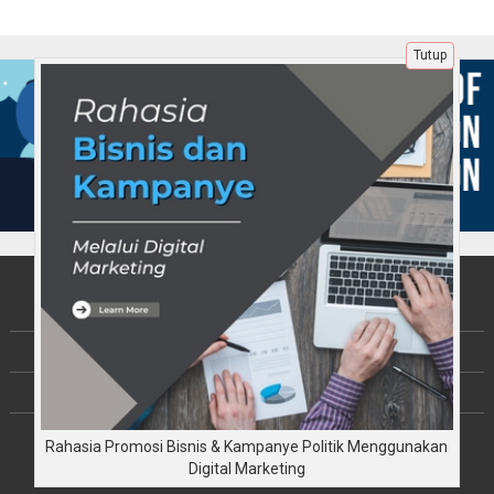
Tutup
Tentang Kami
Berita
Disclaimer
Rahasia Promosi Bisnis & Kampanye Politik Menggunakan
Copyright © JalinKebersamaan.com 2026
All rights reserved
Digital Marketing