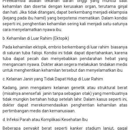
Preeklamsia adalah tekanan darah tinggi yang muncul saat
kehamilan dan disertai dengan kerusakan organ, terutama ginjal
dan hati. Jika tidak ditangani, dapat berkembang menjadi eklampsia
(kejang pada ibu hamil) yang berpotensi mematikan. Dalam kondisi
seperti ini, penghentian kehamilan sering kali menjadi satu-satunya
cara menyelamatkan nyawa ibu.
b. Kehamilan di Luar Rahim (Ektopik)
Pada kehamilan ektopik, embrio berkembang di luar rahim biasanya
di saluran tuba falopi. Kondisi ini tidak dapat dipertahankan, karena
tuba dapat pecah dan menyebabkan pendarahan hebat yang
mengancam nyawa. Dokter akan segera melakukan tindakan medis
untuk menghentikan kehamilan tersebut dan menyelamatkan ibu.
c. Kelainan Janin yang Tidak Dapat Hidup di Luar Rahim
Kadang, janin mengalami kelainan genetik atau struktural berat
(misalnya anensefali janin tanpa sebagian otak) yang membuatnya
tidak mungkin bertahan hidup setelah lahir. Dalam kasus seperti ini,
dokter dapat merekomendasikan penghentian kehamilan atas
pertimbangan medis dan kemanusiaan.
d. Infeksi Parah atau Komplikasi Kesehatan Ibu
Beberapa penyakit berat seperti kanker stadium lanjut, gagal