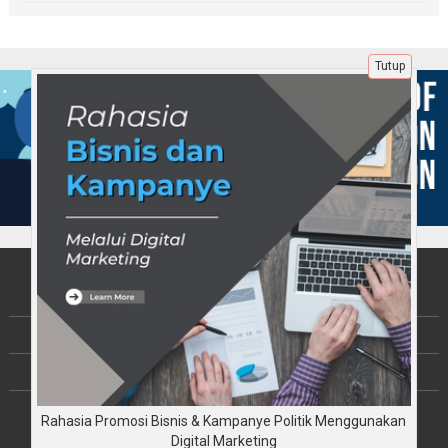
Tutup
Tentang Kami
Berita
Disclaimer
Rahasia Promosi Bisnis & Kampanye Politik Menggunakan
Copyright © JalinKebersamaan.com 2026
All rights reserved
Digital Marketing