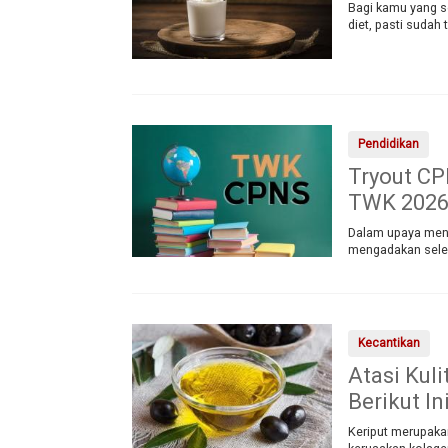
Bagi kamu yang 
diet, pasti sudah
Pendidikan
Tryout CP
TWK 202
Dalam upaya meni
mengadakan seleks
Kecantikan
Atasi Kul
Berikut In
Keriput merupakan