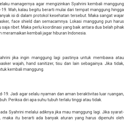
 selaku managernya agar mengizinkan Syahrini kembali manggung
-19. Wah, kalau begitu berarti mulai dari tempat manggung hingga
anyak isi di dalam protokol kesehatan tersebut. Maka sangat wajar
asker, face shield dan semacamnya. Lokasi manggung pun harus
u saja ribet. Maka perlu koordinasi yang baik antara dua belah pihak
n meramaikan kembali jagar hiburan Indonesia.
yahrini jika ingin manggung lagi pastinya untuk membawa atau
ker wajah, hand sanitizer, tisu dan lain sebagainya. Jika tidak,
 untuk kembali manggung.
id-19. Jadi agar selalu nyaman dan aman beraktivitas luar ruangan,
. Periksa diri apa suhu tubuh terlalu tinggi atau tidak.
ada Syahrini melalui adiknya jika mau manggung lagi. Jika syarat-
, maka itu berarti ada banyak aturan yang harus dipenuhi oleh