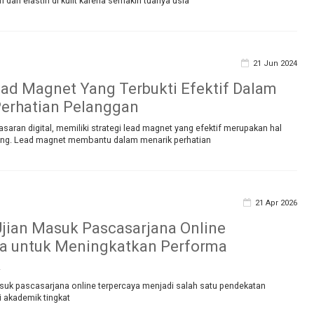
 dan elastin di kulit karena semakin tuanya usia
21 Jun 2024
ead Magnet Yang Terbukti Efektif Dalam
erhatian Pelanggan
aran digital, memiliki strategi lead magnet yang efektif merupakan hal
ing. Lead magnet membantu dalam menarik perhatian
21 Apr 2026
Ujian Masuk Pascasarjana Online
ya untuk Meningkatkan Performa
k
asuk pascasarjana online terpercaya menjadi salah satu pendekatan
 akademik tingkat