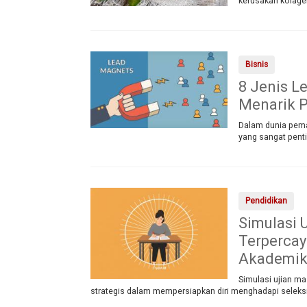
kerusakan kolagen
Bisnis
8 Jenis L
Menarik P
Dalam dunia pemas
yang sangat pent
Pendidikan
Simulasi 
Terperca
Akademi
Simulasi ujian m
strategis dalam mempersiapkan diri menghadapi seleksi