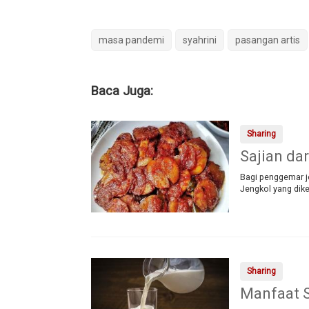
masa pandemi
syahrini
pasangan artis
Baca Juga:
Sharing
Sajian da
Bagi penggemar je
Jengkol yang dik
Sharing
Manfaat S