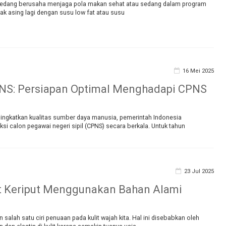
sedang berusaha menjaga pola makan sehat atau sedang dalam program
 tak asing lagi dengan susu low fat atau susu
16 Mei 2025
NS: Persiapan Optimal Menghadapi CPNS
6
ngkatkan kualitas sumber daya manusia, pemerintah Indonesia
i calon pegawai negeri sipil (CPNS) secara berkala. Untuk tahun
23 Jul 2025
it Keriput Menggunakan Bahan Alami
i
 salah satu ciri penuaan pada kulit wajah kita. Hal ini disebabkan oleh