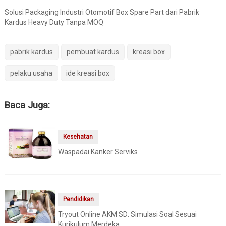
Solusi Packaging Industri Otomotif Box Spare Part dari Pabrik
Kardus Heavy Duty Tanpa MOQ
pabrik kardus
pembuat kardus
kreasi box
pelaku usaha
ide kreasi box
Baca Juga:
Kesehatan
Waspadai Kanker Serviks
Pendidikan
Tryout Online AKM SD: Simulasi Soal Sesuai
Kurikulum Merdeka