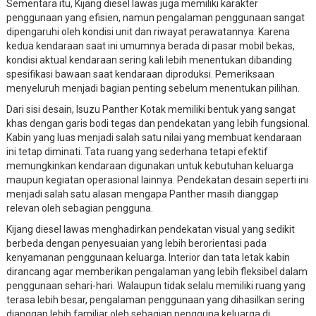
Sementara itu, Kijang diesel lawas juga memiliki karakter
penggunaan yang efisien, namun pengalaman penggunaan sangat
dipengaruhi oleh kondisi unit dan riwayat perawatannya. Karena
kedua kendaraan saat ini umumnya berada di pasar mobil bekas,
kondisi aktual kendaraan sering kali lebih menentukan dibanding
spesifikasi bawaan saat kendaraan diproduksi. Pemeriksaan
menyeluruh menjadi bagian penting sebelum menentukan pilihan.
Dari sisi desain, Isuzu Panther Kotak memiliki bentuk yang sangat
khas dengan garis bodi tegas dan pendekatan yang lebih fungsional.
Kabin yang luas menjadi salah satu nilai yang membuat kendaraan
ini tetap diminati. Tata ruang yang sederhana tetapi efektif
memungkinkan kendaraan digunakan untuk kebutuhan keluarga
maupun kegiatan operasional lainnya. Pendekatan desain seperti ini
menjadi salah satu alasan mengapa Panther masih dianggap
relevan oleh sebagian pengguna.
Kijang diesel lawas menghadirkan pendekatan visual yang sedikit
berbeda dengan penyesuaian yang lebih berorientasi pada
kenyamanan penggunaan keluarga. Interior dan tata letak kabin
dirancang agar memberikan pengalaman yang lebih fleksibel dalam
penggunaan sehari-hari. Walaupun tidak selalu memiliki ruang yang
terasa lebih besar, pengalaman penggunaan yang dihasilkan sering
dianggap lebih familiar oleh sebagian pengguna keluarga di