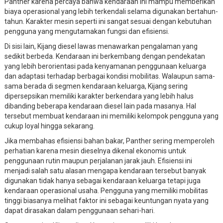
Panther karena percaya bahwa kendaraan ini mampu memberikan
biaya operasional yang lebih terkendali selama digunakan bertahun-
tahun. Karakter mesin seperti ini sangat sesuai dengan kebutuhan
pengguna yang mengutamakan fungsi dan efisiensi.
Di sisi lain, Kijang diesel lawas menawarkan pengalaman yang
sedikit berbeda. Kendaraan ini berkembang dengan pendekatan
yang lebih berorientasi pada kenyamanan penggunaan keluarga
dan adaptasi terhadap berbagai kondisi mobilitas. Walaupun sama-
sama berada di segmen kendaraan keluarga, Kijang sering
dipersepsikan memiliki karakter berkendara yang lebih halus
dibanding beberapa kendaraan diesel lain pada masanya. Hal
tersebut membuat kendaraan ini memiliki kelompok pengguna yang
cukup loyal hingga sekarang.
Jika membahas efisiensi bahan bakar, Panther sering memperoleh
perhatian karena mesin dieselnya dikenal ekonomis untuk
penggunaan rutin maupun perjalanan jarak jauh. Efisiensi ini
menjadi salah satu alasan mengapa kendaraan tersebut banyak
digunakan tidak hanya sebagai kendaraan keluarga tetapi juga
kendaraan operasional usaha. Pengguna yang memiliki mobilitas
tinggi biasanya melihat faktor ini sebagai keuntungan nyata yang
dapat dirasakan dalam penggunaan sehari-hari.