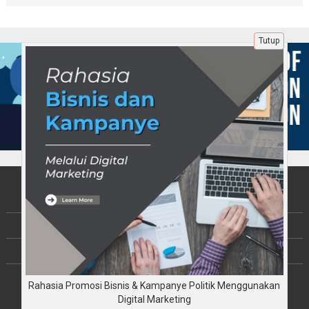
Tutup
Tentang Kami
Berita
Disclaimer
Copyright © JalinKebersamaan.com 2026
Rahasia Promosi Bisnis & Kampanye Politik Menggunakan
All rights reserved
Digital Marketing