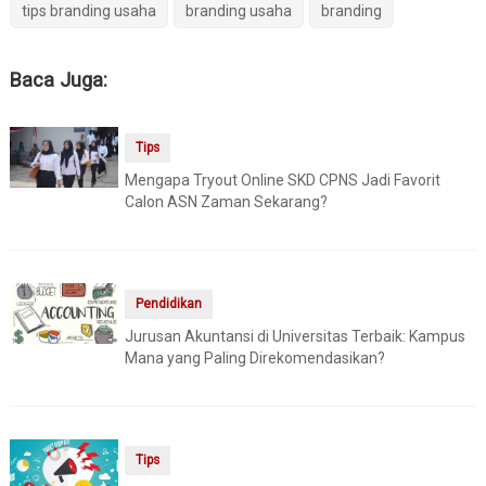
tips branding usaha
branding usaha
branding
Baca Juga:
Tips
Mengapa Tryout Online SKD CPNS Jadi Favorit
Calon ASN Zaman Sekarang?
Pendidikan
Jurusan Akuntansi di Universitas Terbaik: Kampus
Mana yang Paling Direkomendasikan?
Tips