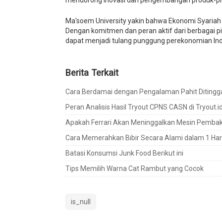
mendorong inovasi dan pengembangan produk-pro
Ma'soem University yakin bahwa Ekonomi Syariah 
Dengan komitmen dan peran aktif dari berbagai p
dapat menjadi tulang punggung perekonomian In
Berita Terkait
Cara Berdamai dengan Pengalaman Pahit Ditingg
Peran Analisis Hasil Tryout CPNS CASN di Tryout.
Apakah Ferrari Akan Meninggalkan Mesin Pembaka
Cara Memerahkan Bibir Secara Alami dalam 1 Har
Batasi Konsumsi Junk Food Berikut ini
Tips Memilih Warna Cat Rambut yang Cocok
is_null