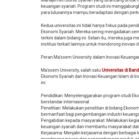
Manajemen Bisnis Syariah yang dirancang untuk m
keuangan syariah. Program studi ini menggabungka
para lulusannya mampu beradaptasi dengan perk
Kedua universitas ini tidak hanya fokus pada pend
Ekonomi Syariah. Mereka sering mengadakan semi
terkini dalam bidang ini. Selain itu, mereka jug
institusi terkait lainnya untuk mendorong inova
Peran Ma'soem University dalam Inovasi Keuanga
Ma'soem University, salah satu
Universitas di Ban
Ekonomi Syariah dan Inovasi Keuangan Islam di I
ini:
Pendidikan: Menyelenggarakan program studi Eko
berstandar internasional.
Penelitian: Melakukan penelitian di bidang Ekon
bermanfaat bagi pengembangan industri keuanga
Pengabdian kepada masyarakat: Melakukan kegia
keuangan syariah dan membantu masyarakat dal
Kerjasama: Menjalin kerjasama dengan berbagai le