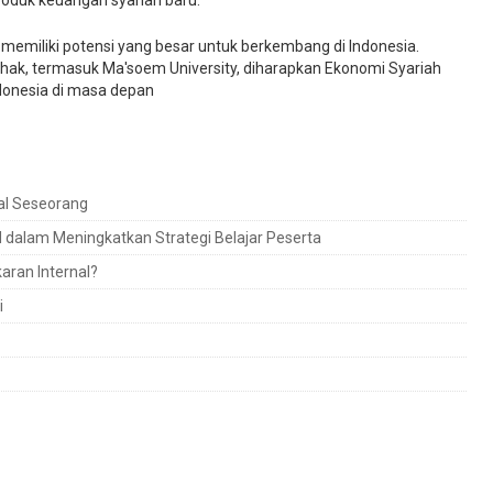
duk keuangan syariah baru.
memiliki potensi yang besar untuk berkembang di Indonesia.
ihak, termasuk Ma'soem University, diharapkan Ekonomi Syariah
donesia di masa depan
al Seseorang
id dalam Meningkatkan Strategi Belajar Peserta
ran Internal?
i