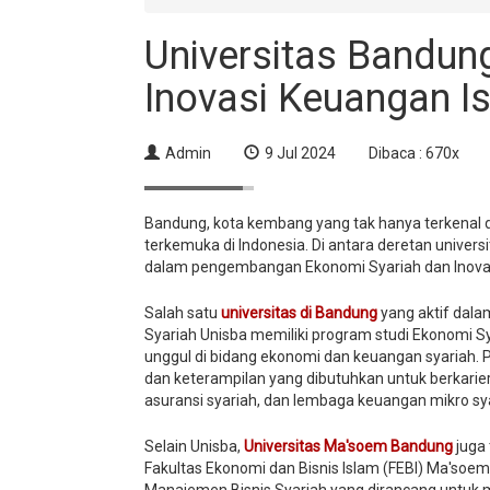
Universitas Bandun
Inovasi Keuangan I
Admin
9 Jul 2024
Dibaca : 670x
Bandung, kota kembang yang tak hanya terkenal d
terkemuka di Indonesia. Di antara deretan universi
dalam pengembangan Ekonomi Syariah dan Inovas
Salah satu
universitas di Bandung
yang aktif dalam
Syariah Unisba memiliki program studi Ekonomi
unggul di bidang ekonomi dan keuangan syariah.
dan keterampilan yang dibutuhkan untuk berkarier
asuransi syariah, dan lembaga keuangan mikro sy
Selain Unisba,
Universitas Ma'soem Bandung
juga
Fakultas Ekonomi dan Bisnis Islam (FEBI) Ma'soe