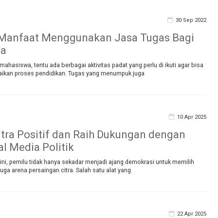
30 Sep 2022
 Manfaat Menggunakan Jasa Tugas Bagi
wa
ahasiswa, tentu ada berbagai aktivitas padat yang perlu di ikuti agar bisa
ikan proses pendidikan. Tugas yang menumpuk juga
10 Apr 2025
tra Positif dan Raih Dukungan dengan
al Media Politik
at ini, pemilu tidak hanya sekadar menjadi ajang demokrasi untuk memilih
juga arena persaingan citra. Salah satu alat yang
22 Apr 2025