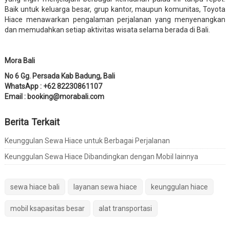
Baik untuk keluarga besar, grup kantor, maupun komunitas, Toyota
Hiace menawarkan pengalaman perjalanan yang menyenangkan
dan memudahkan setiap aktivitas wisata selama berada di Bali.
Mora Bali
No 6 Gg. Persada Kab Badung, Bali
WhatsApp : +62 82230861107
Email : booking@morabali.com
Berita Terkait
Keunggulan Sewa Hiace untuk Berbagai Perjalanan
Keunggulan Sewa Hiace Dibandingkan dengan Mobil lainnya
sewa hiace bali
layanan sewa hiace
keunggulan hiace
mobil ksapasitas besar
alat transportasi