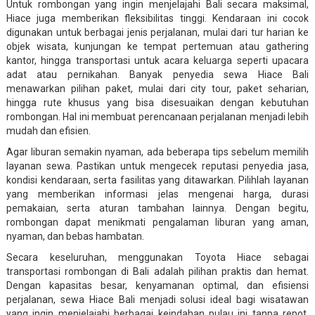
Untuk rombongan yang ingin menjelajahi Bali secara maksimal,
Hiace juga memberikan fleksibilitas tinggi. Kendaraan ini cocok
digunakan untuk berbagai jenis perjalanan, mulai dari tur harian ke
objek wisata, kunjungan ke tempat pertemuan atau gathering
kantor, hingga transportasi untuk acara keluarga seperti upacara
adat atau pernikahan. Banyak penyedia sewa Hiace Bali
menawarkan pilihan paket, mulai dari city tour, paket seharian,
hingga rute khusus yang bisa disesuaikan dengan kebutuhan
rombongan. Hal ini membuat perencanaan perjalanan menjadi lebih
mudah dan efisien.
Agar liburan semakin nyaman, ada beberapa tips sebelum memilih
layanan sewa. Pastikan untuk mengecek reputasi penyedia jasa,
kondisi kendaraan, serta fasilitas yang ditawarkan. Pilihlah layanan
yang memberikan informasi jelas mengenai harga, durasi
pemakaian, serta aturan tambahan lainnya. Dengan begitu,
rombongan dapat menikmati pengalaman liburan yang aman,
nyaman, dan bebas hambatan.
Secara keseluruhan, menggunakan Toyota Hiace sebagai
transportasi rombongan di Bali adalah pilihan praktis dan hemat.
Dengan kapasitas besar, kenyamanan optimal, dan efisiensi
perjalanan, sewa Hiace Bali menjadi solusi ideal bagi wisatawan
yang ingin menjelajahi berbagai keindahan pulau ini tanpa repot.