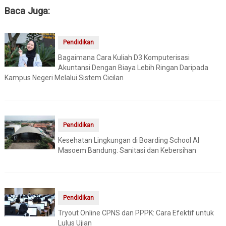
Baca Juga:
Pendidikan
Bagaimana Cara Kuliah D3 Komputerisasi
Akuntansi Dengan Biaya Lebih Ringan Daripada
Kampus Negeri Melalui Sistem Cicilan
Pendidikan
Kesehatan Lingkungan di Boarding School Al
Masoem Bandung: Sanitasi dan Kebersihan
Pendidikan
Tryout Online CPNS dan PPPK: Cara Efektif untuk
Lulus Ujian