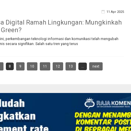
11 Apr 2025
sa Digital Ramah Lingkungan: Mungkinkah
o Green?
at ini, perkembangan teknologi informasi dan komunikasi telah mengubah
nis secara signifikan. Salah satu tren yang terus
7
8
9
10
11
12
13
...
next