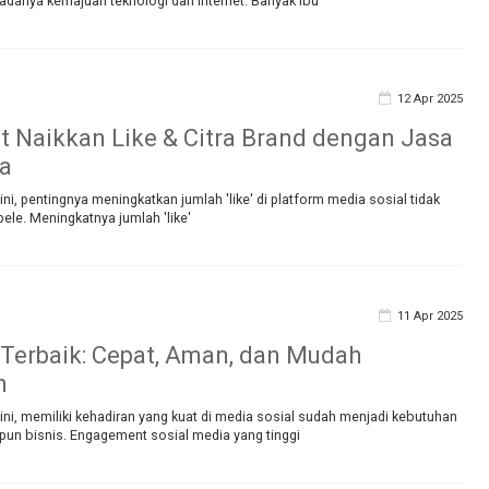
adanya kemajuan teknologi dan internet. Banyak ibu
12 Apr 2025
t Naikkan Like & Citra Brand dengan Jasa
a
t ini, pentingnya meningkatkan jumlah 'like' di platform media sosial tidak
ele. Meningkatnya jumlah 'like'
11 Apr 2025
 Terbaik: Cepat, Aman, dan Mudah
n
at ini, memiliki kehadiran yang kuat di media sosial sudah menjadi kebutuhan
pun bisnis. Engagement sosial media yang tinggi