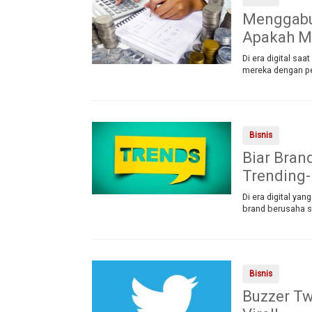
Menggabun
Apakah M
Di era digital sa
mereka dengan pel
Bisnis
Biar Bran
Trending-
Di era digital ya
brand berusaha se
Bisnis
Buzzer Tw