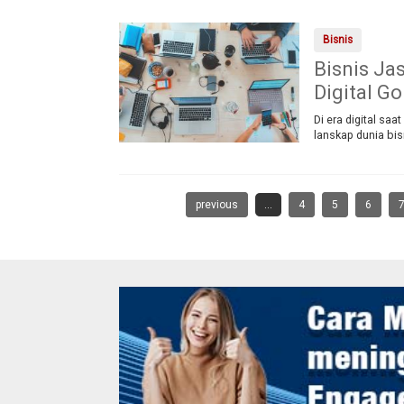
Bisnis
Bisnis Ja
Digital G
Di era digital sa
lanskap dunia bis
previous
...
4
5
6