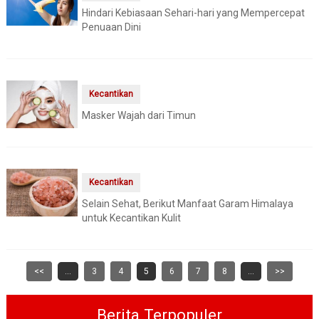
Hindari Kebiasaan Sehari-hari yang Mempercepat
Penuaan Dini
Kecantikan
Masker Wajah dari Timun
Kecantikan
Selain Sehat, Berikut Manfaat Garam Himalaya
untuk Kecantikan Kulit
<<
...
3
4
5
6
7
8
...
>>
Berita Terpopuler