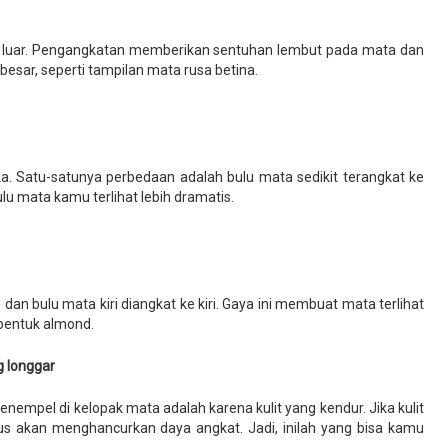
ke luar. Pengangkatan memberikan sentuhan lembut pada mata dan
sar, seperti tampilan mata rusa betina.
a. Satu-satunya perbedaan adalah bulu mata sedikit terangkat ke
u mata kamu terlihat lebih dramatis.
dan bulu mata kiri diangkat ke kiri. Gaya ini membuat mata terlihat
rbentuk almond.
g longgar
nempel di kelopak mata adalah karena kulit yang kendur. Jika kulit
us akan menghancurkan daya angkat. Jadi, inilah yang bisa kamu