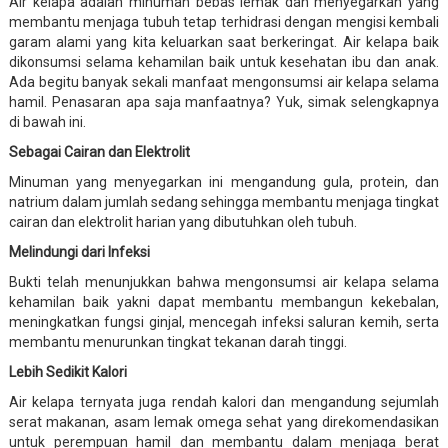
Air kelapa adalah minuman bebas lemak dan menyegarkan yang
membantu menjaga tubuh tetap terhidrasi dengan mengisi kembali
garam alami yang kita keluarkan saat berkeringat. Air kelapa baik
dikonsumsi selama kehamilan baik untuk kesehatan ibu dan anak.
Ada begitu banyak sekali manfaat mengonsumsi air kelapa selama
hamil. Penasaran apa saja manfaatnya? Yuk, simak selengkapnya
di bawah ini.
Sebagai Cairan dan Elektrolit
Minuman yang menyegarkan ini mengandung gula, protein, dan
natrium dalam jumlah sedang sehingga membantu menjaga tingkat
cairan dan elektrolit harian yang dibutuhkan oleh tubuh.
Melindungi dari Infeksi
Bukti telah menunjukkan bahwa mengonsumsi air kelapa selama
kehamilan baik yakni dapat membantu membangun kekebalan,
meningkatkan fungsi ginjal, mencegah infeksi saluran kemih, serta
membantu menurunkan tingkat tekanan darah tinggi.
Lebih Sedikit Kalori
Air kelapa ternyata juga rendah kalori dan mengandung sejumlah
serat makanan, asam lemak omega sehat yang direkomendasikan
untuk perempuan hamil dan membantu dalam menjaga berat