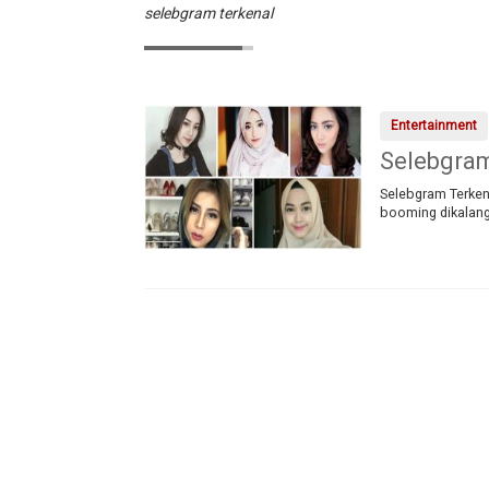
selebgram terkenal
Entertainment
Selebgram
Selebgram Terkena
booming dikalang