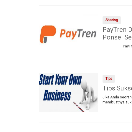
Sharing
PayTren D
Ponsel Se
PayTren Di
Tips
Tips Suks
Jika Anda seorang
membuatnya sukse