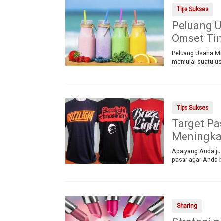
Tips Sukses
Peluang U
Omset Ti
Peluang Usaha Mi
memulai suatu us
Tips Sukses
Target Pa
Meningkat
Apa yang Anda jua
pasar agar Anda b
Sharing