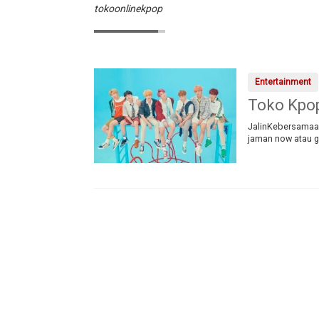
tokoonlinekpop
Entertainment
Toko Kpo
JalinKebersamaan
jaman now atau ge