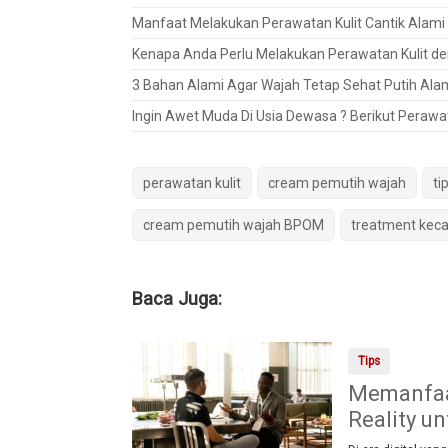
Manfaat Melakukan Perawatan Kulit Cantik Alami
Kenapa Anda Perlu Melakukan Perawatan Kulit de
3 Bahan Alami Agar Wajah Tetap Sehat Putih Ala
Ingin Awet Muda Di Usia Dewasa ? Berikut Perawat
perawatan kulit
cream pemutih wajah
ti
cream pemutih wajah BPOM
treatment kecan
Baca Juga:
Tips
Memanfaat
Reality u