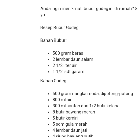
Anda ingin menikmati bubur gudeg ini di rumah? 
ya.
Resep Bubur Gudeg
Bahan Bubur :
500 gram beras
2 lembar daun salam
2 1/2 liter air
1 1/2 sdt garam
Bahan Gudeg :
500 gram nangka muda, dipotong-potong
800 ml air
300 ml santan dari 1/2 butir kelapa
8 butir bawang merah
5 butir kemiri
5 sdm gula merah
4 lembar daun jati
4 siung bawang putih