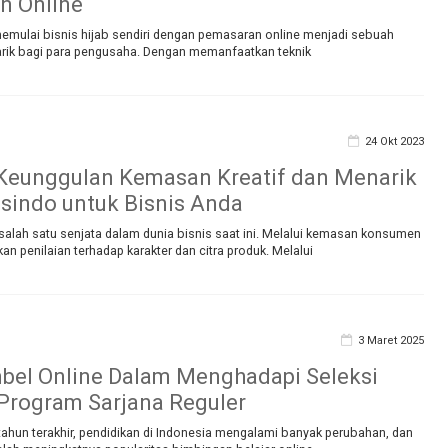
n Online
i, memulai bisnis hijab sendiri dengan pemasaran online menjadi sebuah
arik bagi para pengusaha. Dengan memanfaatkan teknik
24 Okt 2023
Keunggulan Kemasan Kreatif dan Menarik
sindo untuk Bisnis Anda
alah satu senjata dalam dunia bisnis saat ini. Melalui kemasan konsumen
 penilaian terhadap karakter dan citra produk. Melalui
3 Maret 2025
bel Online Dalam Menghadapi Seleksi
Program Sarjana Reguler
ahun terakhir, pendidikan di Indonesia mengalami banyak perubahan, dan