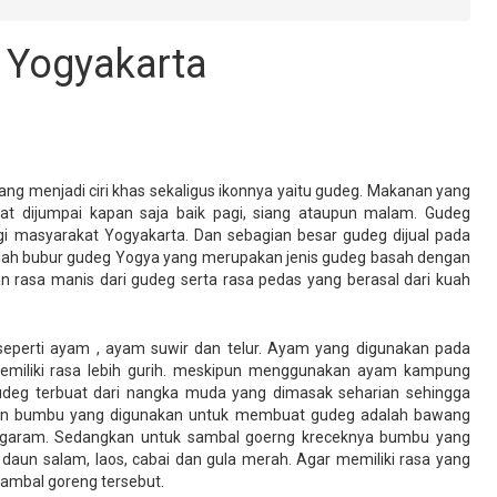
 Yogyakarta
ng menjadi ciri khas sekaligus ikonnya yaitu gudeg. Makanan yang
pat dijumpai kapan saja baik pagi, siang ataupun malam. Gudeg
i masyarakat Yogyakarta. Dan sebagian besar gudeg dijual pada
alah bubur gudeg Yogya yang merupakan jenis gudeg basah dengan
an rasa manis dari gudeg serta rasa pedas yang berasal dari kuah
 seperti ayam , ayam suwir dan telur. Ayam yang digunakan pada
miliki rasa lebih gurih. meskipun menggunakan ayam kampung
eg terbuat dari nangka muda yang dimasak seharian sehingga
pun bumbu yang digunakan untuk membuat gudeg adalah bawang
an garam. Sedangkan untuk sambal goerng kreceknya bumbu yang
aun salam, laos, cabai dan gula merah. Agar memiliki rasa yang
sambal goreng tersebut.