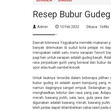
BERANDA
SHARING
Resep Bubur Gudeg
Admin
10 Feb 2022
Dibaca : 1648x
Daerah Istimewa Yogyakarta memiliki makanan ya
banyak ditemukan di sudut kota pelajar ini da
merupakan salah satu menu sarapan favorit bag
pagi hari untuk sarapan adalah gudeg basah. Ad
rasa perpaduan gurih yang berasal dari bubur d
opor atau kuah sambel krecek.
Untuk lauknya tersedia dalam beberapa pilihan
bubur gudeg ini adalah ayam kampung yang me
namun dagingnya sangat empuk. Sedangkan gud
menghasilkan tekstur dan rasa yang pas. Ada
merah, bawang putih, sala, laos, gula jawa d
digunakan adalah bawang merah, bawang putih, d
lebih pedas dapat ditambahkan cabai rawit pada 