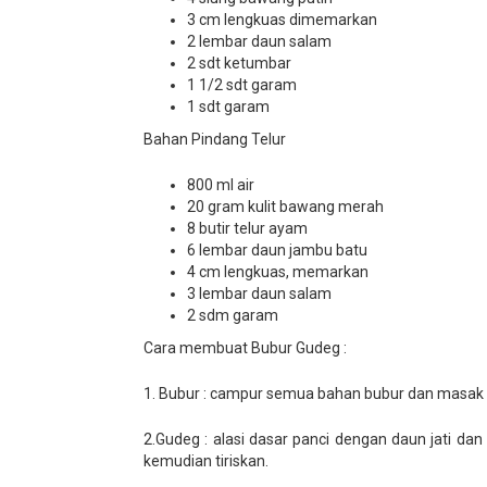
3 cm lengkuas dimemarkan
2 lembar daun salam
2 sdt ketumbar
1 1/2 sdt garam
1 sdt garam
Bahan Pindang Telur
800 ml air
20 gram kulit bawang merah
8 butir telur ayam
6 lembar daun jambu batu
4 cm lengkuas, memarkan
3 lembar daun salam
2 sdm garam
Cara membuat Bubur Gudeg :
1. Bubur : campur semua bahan bubur dan masak s
2.Gudeg : alasi dasar panci dengan daun jati 
kemudian tiriskan.