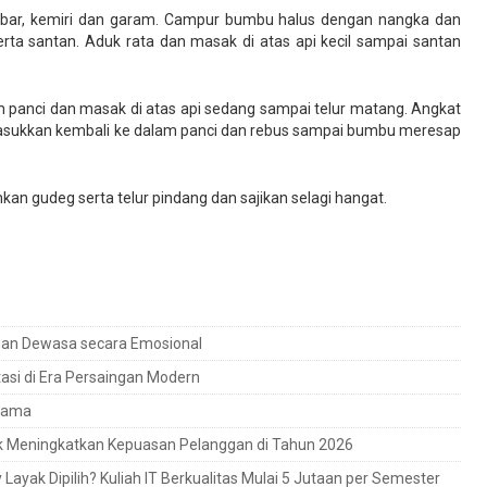
mbar, kemiri dan garam. Campur bumbu halus dengan nangka dan
ta santan. Aduk rata dan masak di atas api kecil sampai santan
 panci dan masak di atas api sedang sampai telur matang. Angkat
. Masukkan kembali ke dalam panci dan rebus sampai bumbu meresap
 gudeg serta telur pindang dan sajikan selagi hangat.
uan Dewasa secara Emosional
ptasi di Era Persaingan Modern
rtama
uk Meningkatkan Kepuasan Pelanggan di Tahun 2026
ayak Dipilih? Kuliah IT Berkualitas Mulai 5 Jutaan per Semester