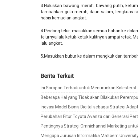
3.Haluskan bawang merah, bawang putih, ketu
tambahkan gula merah, daun salam, lengkuas ser
habis kemudian angkat.
4.Pindang telur :masukkan semua bahan ke dalam
telurnya lalu ketuk-ketuk kulitnya sampai retak
lalu angkat.
5.Masukkan bubur ke dalam mangkuk dan tambahkan
Berita Terkait
Ini Sarapan Terbaik untuk Menurunkan Kolesterol
Beberapa Hal yang Tidak akan Dilakukan Peremp
Inovasi Model Bisnis Digital sebagai Strategi Ada
Perubahan Fitur Toyota Avanza dari Generasi Pe
Pentingnya Strategi Omnichannel Marketing unt
Mengapa Jurusan Informatika Ma’soem University L