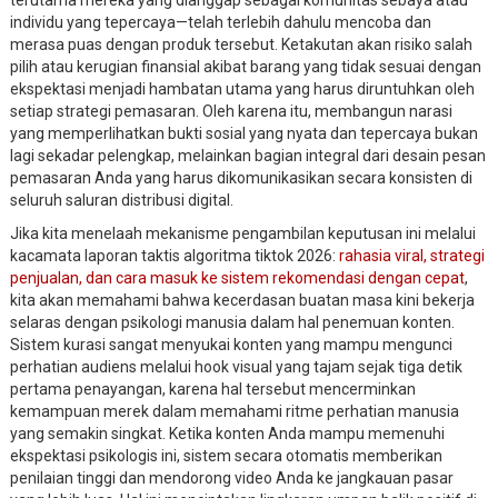
individu yang tepercaya—telah terlebih dahulu mencoba dan
merasa puas dengan produk tersebut. Ketakutan akan risiko salah
pilih atau kerugian finansial akibat barang yang tidak sesuai dengan
ekspektasi menjadi hambatan utama yang harus diruntuhkan oleh
setiap strategi pemasaran. Oleh karena itu, membangun narasi
yang memperlihatkan bukti sosial yang nyata dan tepercaya bukan
lagi sekadar pelengkap, melainkan bagian integral dari desain pesan
pemasaran Anda yang harus dikomunikasikan secara konsisten di
seluruh saluran distribusi digital.
Jika kita menelaah mekanisme pengambilan keputusan ini melalui
kacamata laporan taktis algoritma tiktok 2026:
rahasia viral, strategi
penjualan, dan cara masuk ke sistem rekomendasi dengan cepat
,
kita akan memahami bahwa kecerdasan buatan masa kini bekerja
selaras dengan psikologi manusia dalam hal penemuan konten.
Sistem kurasi sangat menyukai konten yang mampu mengunci
perhatian audiens melalui hook visual yang tajam sejak tiga detik
pertama penayangan, karena hal tersebut mencerminkan
kemampuan merek dalam memahami ritme perhatian manusia
yang semakin singkat. Ketika konten Anda mampu memenuhi
ekspektasi psikologis ini, sistem secara otomatis memberikan
penilaian tinggi dan mendorong video Anda ke jangkauan pasar