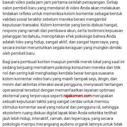
bawah video pada jam-jam pertama setelah penayangan. Setiap
calon pembeli baru yang mendarat di video Anda akan melakukan
tindakan refleks untuk memeriksa kolom komentar sebagai bentuk
validasi sosial terakhir sebelum mereka berani mengambil
keputusan transaksi. Kolom komentar yang berisi diskusi hangat,
respons yang ramah dari pembawa akun, serta testimoni kepuasan
pelanggan terdahulu, menciptakan efek psikologis bahwa Anda
adalah toko yang hidup, sangat aktif, dan sangat tepercaya, yang
secara instan meruntuhkan segala keraguan yang mungkin dimiliki
oleh pembeli baru.
Bagi para pembuat konten maupun pemilik merek lokal yang saat ini
sedang berjuang memahami psikologi konsumen mereka dari titik
nol dan sering kali menghadapi kendala besar berupa suasana
kolom komentar video baru yang masih tampak sepi, dingin, dan
minim dari aktivitas interaksi awal pengguna, menyiasati tantangan
operasional tersebut dengan memanfaatkan layanan optimasi
eksternal yang terpercaya seperti
rajakomen.com
merupakan
sebuah keputusan taktis yang sangat cerdas untuk memicu
stimulus komentar awal yang natural dari pengguna riil, sehingga
ekosistem ruang diskusi digital lapak iklan Anda seketika terlihat
jauh lebih hidup, interaktif, ramah, dan tepercaya, yang secara
psikologis mampu merangsang audiens organik lainnya untuk tidak