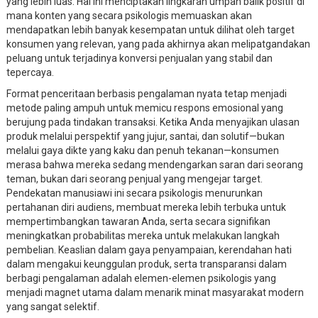
yang lebih luas. Hal ini menciptakan lingkaran umpan balik positif di
mana konten yang secara psikologis memuaskan akan
mendapatkan lebih banyak kesempatan untuk dilihat oleh target
konsumen yang relevan, yang pada akhirnya akan melipatgandakan
peluang untuk terjadinya konversi penjualan yang stabil dan
tepercaya.
Format penceritaan berbasis pengalaman nyata tetap menjadi
metode paling ampuh untuk memicu respons emosional yang
berujung pada tindakan transaksi. Ketika Anda menyajikan ulasan
produk melalui perspektif yang jujur, santai, dan solutif—bukan
melalui gaya dikte yang kaku dan penuh tekanan—konsumen
merasa bahwa mereka sedang mendengarkan saran dari seorang
teman, bukan dari seorang penjual yang mengejar target.
Pendekatan manusiawi ini secara psikologis menurunkan
pertahanan diri audiens, membuat mereka lebih terbuka untuk
mempertimbangkan tawaran Anda, serta secara signifikan
meningkatkan probabilitas mereka untuk melakukan langkah
pembelian. Keaslian dalam gaya penyampaian, kerendahan hati
dalam mengakui keunggulan produk, serta transparansi dalam
berbagi pengalaman adalah elemen-elemen psikologis yang
menjadi magnet utama dalam menarik minat masyarakat modern
yang sangat selektif.