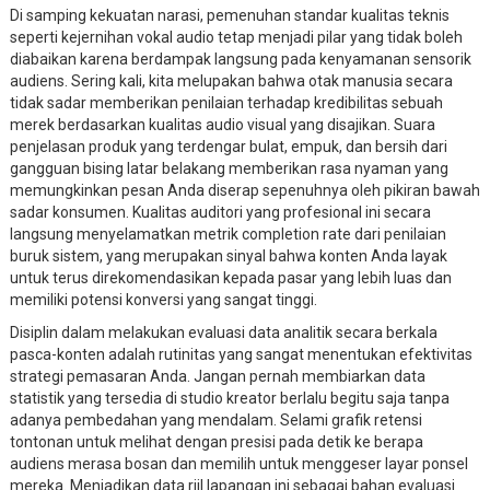
Di samping kekuatan narasi, pemenuhan standar kualitas teknis
seperti kejernihan vokal audio tetap menjadi pilar yang tidak boleh
diabaikan karena berdampak langsung pada kenyamanan sensorik
audiens. Sering kali, kita melupakan bahwa otak manusia secara
tidak sadar memberikan penilaian terhadap kredibilitas sebuah
merek berdasarkan kualitas audio visual yang disajikan. Suara
penjelasan produk yang terdengar bulat, empuk, dan bersih dari
gangguan bising latar belakang memberikan rasa nyaman yang
memungkinkan pesan Anda diserap sepenuhnya oleh pikiran bawah
sadar konsumen. Kualitas auditori yang profesional ini secara
langsung menyelamatkan metrik completion rate dari penilaian
buruk sistem, yang merupakan sinyal bahwa konten Anda layak
untuk terus direkomendasikan kepada pasar yang lebih luas dan
memiliki potensi konversi yang sangat tinggi.
Disiplin dalam melakukan evaluasi data analitik secara berkala
pasca-konten adalah rutinitas yang sangat menentukan efektivitas
strategi pemasaran Anda. Jangan pernah membiarkan data
statistik yang tersedia di studio kreator berlalu begitu saja tanpa
adanya pembedahan yang mendalam. Selami grafik retensi
tontonan untuk melihat dengan presisi pada detik ke berapa
audiens merasa bosan dan memilih untuk menggeser layar ponsel
mereka. Menjadikan data riil lapangan ini sebagai bahan evaluasi