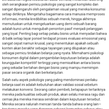
oleh serangkaian pemicu psikologis yang sangat kompleks dan
sangat dipengaruhi oleh pengalaman visual yang mereka konsumsi
setiap detiknya. Mengetahui bagaimana cara manusia memproses
informasi, menilai kredibilitas sebuah merek, hingga akhirnya
memutuskan untuk mengeluarkan uang demi sebuah barang
adalah kunci untuk mengubah penonton pasif menjadi pelanggan
yang loyal. Penting bagi setiap pelaku bisnis untuk menyadari bahwa
di balik setiap layar ponsel terdapat proses evaluasi emosional yang
sangat cepat namun krusial, yang menentukan apakah sebuah
konten akan berakhir sebagai tayangan yang dilupakan atau
sebagai pemicu tindakan belanja yang nyata. Memahami psikologi
konsumen digital dalam pengambilan keputusan belanja adalah
keunggulan kompetitif tertinggi yang memisahkan antara bisnis
yang sekadar bertahan dengan bisnis yang mampu memimpin
pasar secara organik dan berkelanjutan.
Salah satu aspek psikologis yang paling mendominasi perilaku
belanja saat ini adalah kebutuhan akan validasi sosial sebelum
melakukan konversi. Seorang calon pembeli, betapapun tertariknya
mereka pada kualitas sebuah produk, akan selalu merasa ragu dan
cemas jika mereka merasa sendirian dalam keputusan tersebut.
Mereka secara naluriah mencari tanda-tanda bahwa orang lain—
terutama mereka yang dianggap sebagai komunitas sebaya atau