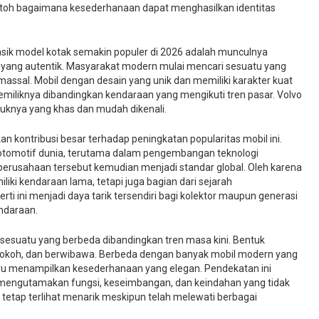
ntoh bagaimana kesederhanaan dapat menghasilkan identitas
sik model kotak semakin populer di 2026 adalah munculnya
yang autentik. Masyarakat modern mulai mencari sesuatu yang
assal. Mobil dengan desain yang unik dan memiliki karakter kuat
miliknya dibandingkan kendaraan yang mengikuti tren pasar. Volvo
uknya yang khas dan mudah dikenali.
ikan kontribusi besar terhadap peningkatan popularitas mobil ini.
i otomotif dunia, terutama dalam pengembangan teknologi
perusahaan tersebut kemudian menjadi standar global. Oleh karena
miliki kendaraan lama, tetapi juga bagian dari sejarah
rti ini menjadi daya tarik tersendiri bagi kolektor maupun generasi
endaraan.
n sesuatu yang berbeda dibandingkan tren masa kini. Bentuk
 kokoh, dan berwibawa. Berbeda dengan banyak mobil modern yang
tru menampilkan kesederhanaan yang elegan. Pendekatan ini
g mengutamakan fungsi, keseimbangan, dan keindahan yang tidak
 tetap terlihat menarik meskipun telah melewati berbagai