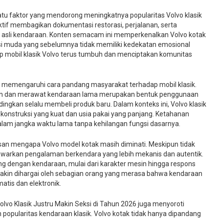
tu faktor yang mendorong meningkatnya popularitas Volvo klasik
aktif membagikan dokumentasi restorasi, perjalanan, serta
 asli kendaraan. Konten semacam ini memperkenalkan Volvo kotak
si muda yang sebelumnya tidak memiliki kedekatan emosional
p mobil klasik Volvo terus tumbuh dan menciptakan komunitas
lai memengaruhi cara pandang masyarakat terhadap mobil klasik.
n dan merawat kendaraan lama merupakan bentuk penggunaan
ngkan selalu membeli produk baru. Dalam konteks ini, Volvo klasik
konstruksi yang kuat dan usia pakai yang panjang. Ketahanan
lam jangka waktu lama tanpa kehilangan fungsi dasarnya.
an mengapa Volvo model kotak masih diminati. Meskipun tidak
enawarkan pengalaman berkendara yang lebih mekanis dan autentik.
g dengan kendaraan, mulai dari karakter mesin hingga respons
kin dihargai oleh sebagian orang yang merasa bahwa kendaraan
tis dan elektronik.
lvo Klasik Justru Makin Seksi di Tahun 2026 juga menyoroti
popularitas kendaraan klasik. Volvo kotak tidak hanya dipandang