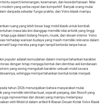
i tertentu seperti ketenangan, keamanan, dan kesederhanaan. Nilai-
an modern yang serba cepat dan kompetitif. Banyak orang mulai
am daripada sekadar fungsi praktis, dan Volvo klasik mampu
erikan ruang yang lebih besar bagi mobil klasik untuk kembali
han masa lalu kini dianggap memiliki nilai artistik yang tinggi.
, tetapi juga dalam bidang fesyen, musik, dan desain interior. Volvo
iasi terhadap warisan budaya yang masih memiliki relevansi dalam
natif bagi mereka yang ingin tampil berbeda tanpa harus
akin populer adalah kemudahan dalam mempertahankan karakter
storasi dengan tetap menjaga bentuk dan identitas asli kendaraan.
kstrem yang sering mengubah karakter sebuah mobil secara
an desainnya, sehingga mempertahankan bentuk kotak menjadi
k pada tahun 2026 menunjukkan bahwa masyarakat mulai
yang memiliki identitas kuat, sejarah panjang, dan filosofi yang
tapi juga representasi dari desain yang mampu melampaui
kan oleh Mobil.id dalam artikel 8 Alasan Desain Kotak Volvo Klasik