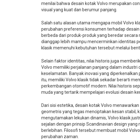
menilai bahwa desain kotak Volvo merupakan co
visual yang kuat dan berumur panjang.
Salah satu alasan utama mengapa mobil Volvo kla
perubahan preferensi konsumen terhadap desain 
berbeda dari produk-produk yang beredar secara m
dianggap lebih mampu mencerminkan identitas pe
klasik memenuhi kebutuhan tersebut melalui bent
Selain faktor identitas, nilai historis juga member
Volvo memiliki perjalanan panjang dalam industr
keselamatan. Banyak inovasi yang diperkenalkan 
itu, memiliki Volvo klasik tidak sekadar berarti me
perkembangan otomotif modern. Nilai historis sepe
muda yang tertarik mempelajari evolusi desain k
Dari sisi estetika, desain kotak Volvo menawarka
geometris yang tegas menciptakan kesan stabil,
mengutamakan lekukan dinamis, Volvo klasik jus
sejalan dengan prinsip Scandinavian design yan
berlebihan. Filosofi tersebut membuat mobil Volvo
perubahan zaman.