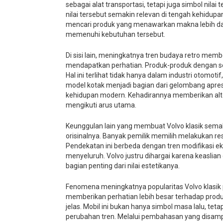
sebagai alat transportasi, tetapi juga simbol nila
nilai tersebut semakin relevan di tengah kehidup
mencari produk yang menawarkan makna lebih dal
memenuhi kebutuhan tersebut.
Di sisi lain, meningkatnya tren budaya retro memb
mendapatkan perhatian. Produk-produk dengan sentu
Hal ini terlihat tidak hanya dalam industri otomotif
model kotak menjadi bagian dari gelombang apres
kehidupan modern. Kehadirannya memberikan alter
mengikuti arus utama.
Keunggulan lain yang membuat Volvo klasik sem
orisinalnya. Banyak pemilik memilih melakukan re
Pendekatan ini berbeda dengan tren modifikasi e
menyeluruh. Volvo justru dihargai karena keasli
bagian penting dari nilai estetikanya.
Fenomena meningkatnya popularitas Volvo klasi
memberikan perhatian lebih besar terhadap produk 
jelas. Mobil ini bukan hanya simbol masa lalu, te
perubahan tren. Melalui pembahasan yang disampai