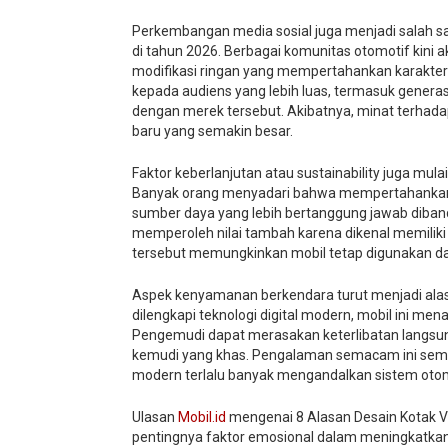
Perkembangan media sosial juga menjadi salah sa
di tahun 2026. Berbagai komunitas otomotif kini 
modifikasi ringan yang mempertahankan karakter
kepada audiens yang lebih luas, termasuk genera
dengan merek tersebut. Akibatnya, minat terhada
baru yang semakin besar.
Faktor keberlanjutan atau sustainability juga mu
Banyak orang menyadari bahwa mempertahanka
sumber daya yang lebih bertanggung jawab dibandi
memperoleh nilai tambah karena dikenal memiliki 
tersebut memungkinkan mobil tetap digunakan da
Aspek kenyamanan berkendara turut menjadi alas
dilengkapi teknologi digital modern, mobil ini m
Pengemudi dapat merasakan keterlibatan langsun
kemudi yang khas. Pengalaman semacam ini sema
modern terlalu banyak mengandalkan sistem otoma
Ulasan
Mobil.id
mengenai 8 Alasan Desain Kotak Vo
pentingnya faktor emosional dalam meningkatkan 