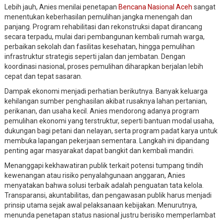
Lebih jauh, Anies menilai penetapan
Bencana Nasional Aceh
sangat
menentukan keberhasilan pemulihan jangka menengah dan
panjang. Program rehabilitasi dan rekonstruksi dapat dirancang
secara terpadu, mulai dari pembangunan kembali rumah warga,
perbaikan sekolah dan fasilitas kesehatan, hingga pemulihan
infrastruktur strategis seperti jalan dan jembatan. Dengan
koordinasi nasional, proses pemulihan diharapkan berjalan lebih
cepat dan tepat sasaran.
Dampak ekonomi menjadi perhatian berikutnya. Banyak keluarga
kehilangan sumber penghasilan akibat rusaknya lahan pertanian,
perikanan, dan usaha kecil. Anies mendorong adanya program
pemulihan ekonomi yang terstruktur, seperti bantuan modal usaha,
dukungan bagi petani dan nelayan, serta program padat karya untuk
membuka lapangan pekerjaan sementara. Langkah ini dipandang
penting agar masyarakat dapat bangkit dan kembali mandiri.
Menanggapi kekhawatiran publik terkait potensi tumpang tindih
kewenangan atau risiko penyalahgunaan anggaran, Anies
menyatakan bahwa solusi terbaik adalah penguatan tata kelola.
Transparansi, akuntabilitas, dan pengawasan publik harus menjadi
prinsip utama sejak awal pelaksanaan kebijakan. Menurutnya,
menunda penetapan status nasional justru berisiko memperlambat