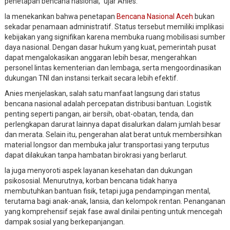
penetapan bencana nasional,” ujar Anies.
Ia menekankan bahwa penetapan
Bencana Nasional Aceh
bukan
sekadar penamaan administratif. Status tersebut memiliki implikasi
kebijakan yang signifikan karena membuka ruang mobilisasi sumber
daya nasional. Dengan dasar hukum yang kuat, pemerintah pusat
dapat mengalokasikan anggaran lebih besar, mengerahkan
personel lintas kementerian dan lembaga, serta mengoordinasikan
dukungan TNI dan instansi terkait secara lebih efektif.
Anies menjelaskan, salah satu manfaat langsung dari status
bencana nasional adalah percepatan distribusi bantuan. Logistik
penting seperti pangan, air bersih, obat-obatan, tenda, dan
perlengkapan darurat lainnya dapat disalurkan dalam jumlah besar
dan merata. Selain itu, pengerahan alat berat untuk membersihkan
material longsor dan membuka jalur transportasi yang terputus
dapat dilakukan tanpa hambatan birokrasi yang berlarut.
Ia juga menyoroti aspek layanan kesehatan dan dukungan
psikososial. Menurutnya, korban bencana tidak hanya
membutuhkan bantuan fisik, tetapi juga pendampingan mental,
terutama bagi anak-anak, lansia, dan kelompok rentan. Penanganan
yang komprehensif sejak fase awal dinilai penting untuk mencegah
dampak sosial yang berkepanjangan.