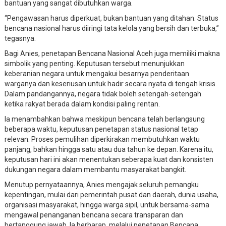
bantuan yang sangat dibutuhkan warga.
“Pengawasan harus diperkuat, bukan bantuan yang ditahan. Status
bencana nasional harus diiringi tata kelola yang bersih dan terbuka,”
tegasnya.
Bagi Anies, penetapan Bencana Nasional Aceh juga memiliki makna
simbolik yang penting. Keputusan tersebut menunjukkan
keberanian negara untuk mengakui besarnya penderitaan
warganya dan keseriusan untuk hadir secara nyata di tengah krisis.
Dalam pandangannya, negara tidak boleh setengah-setengah
ketika rakyat berada dalam kondisi paling rentan.
Ia menambahkan bahwa meskipun bencana telah berlangsung
beberapa waktu, keputusan penetapan status nasional tetap
relevan. Proses pemulihan diperkirakan membutuhkan waktu
panjang, bahkan hingga satu atau dua tahun ke depan. Karena itu,
keputusan hari ini akan menentukan seberapa kuat dan konsisten
dukungan negara dalam membantu masyarakat bangkit.
Menutup pernyataannya, Anies mengajak seluruh pemangku
kepentingan, mulai dari pemerintah pusat dan daerah, dunia usaha,
organisasi masyarakat, hingga warga sipil, untuk bersama-sama
mengawal penanganan bencana secara transparan dan
bertanggung jawab. Ia berharap, melalui penetapan Bencana