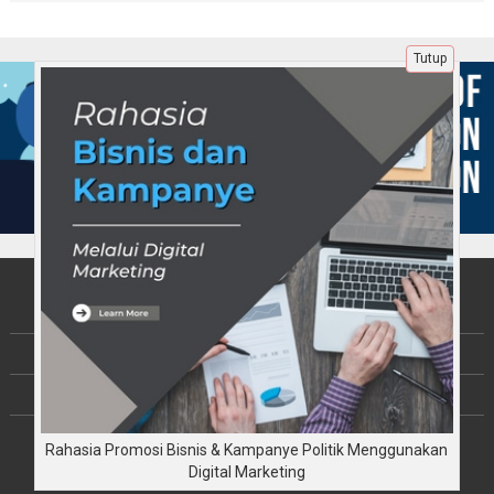
Tutup
Tentang Kami
Berita
Disclaimer
Copyright © JalinKebersamaan.com 2026
Rahasia Promosi Bisnis & Kampanye Politik Menggunakan
All rights reserved
Digital Marketing