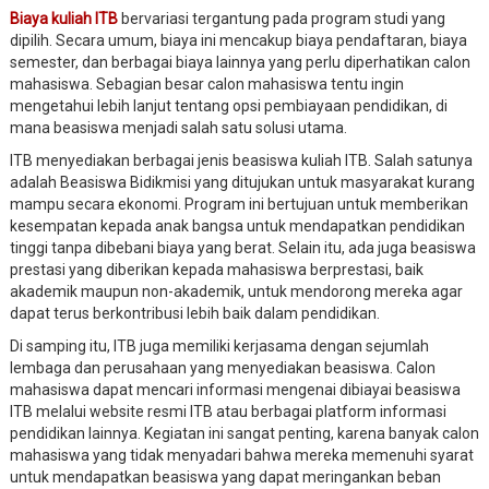
Biaya kuliah ITB
bervariasi tergantung pada program studi yang
dipilih. Secara umum, biaya ini mencakup biaya pendaftaran, biaya
semester, dan berbagai biaya lainnya yang perlu diperhatikan calon
mahasiswa. Sebagian besar calon mahasiswa tentu ingin
mengetahui lebih lanjut tentang opsi pembiayaan pendidikan, di
mana beasiswa menjadi salah satu solusi utama.
ITB menyediakan berbagai jenis beasiswa kuliah ITB. Salah satunya
adalah Beasiswa Bidikmisi yang ditujukan untuk masyarakat kurang
mampu secara ekonomi. Program ini bertujuan untuk memberikan
kesempatan kepada anak bangsa untuk mendapatkan pendidikan
tinggi tanpa dibebani biaya yang berat. Selain itu, ada juga beasiswa
prestasi yang diberikan kepada mahasiswa berprestasi, baik
akademik maupun non-akademik, untuk mendorong mereka agar
dapat terus berkontribusi lebih baik dalam pendidikan.
Di samping itu, ITB juga memiliki kerjasama dengan sejumlah
lembaga dan perusahaan yang menyediakan beasiswa. Calon
mahasiswa dapat mencari informasi mengenai dibiayai beasiswa
ITB melalui website resmi ITB atau berbagai platform informasi
pendidikan lainnya. Kegiatan ini sangat penting, karena banyak calon
mahasiswa yang tidak menyadari bahwa mereka memenuhi syarat
untuk mendapatkan beasiswa yang dapat meringankan beban