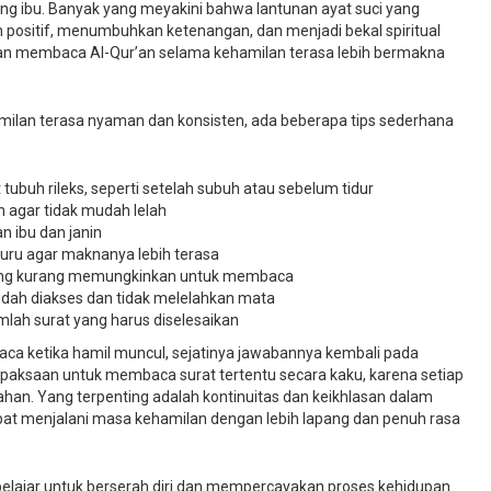
orang ibu. Banyak yang meyakini bahwa lantunan ayat suci yang
 positif, menumbuhkan ketenangan, dan menjadi bekal spiritual
aan membaca Al-Qur’an selama kehamilan terasa lebih bermakna
ilan terasa nyaman dan konsisten, ada beberapa tips sederhana
buh rileks, seperti setelah subuh atau sebelum tidur
 agar tidak mudah lelah
n ibu dan janin
buru agar maknanya lebih terasa
edang kurang memungkinkan untuk membaca
udah diakses dan tidak melelahkan mata
mlah surat yang harus diselesaikan
baca ketika hamil muncul, sejatinya jawabannya kembali pada
a paksaan untuk membaca surat tertentu secara kaku, karena setiap
an. Yang terpenting adalah kontinuitas dan keikhlasan dalam
pat menjalani masa kehamilan dengan lebih lapang dan penuh rasa
belajar untuk berserah diri dan mempercayakan proses kehidupan