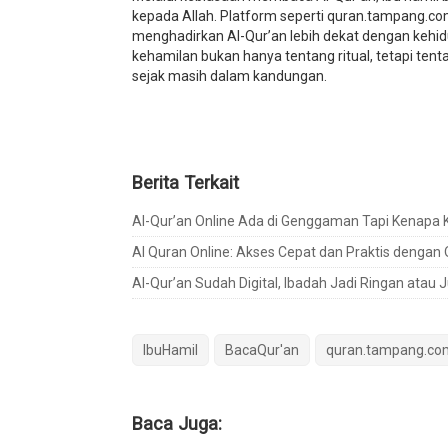
kepada Allah. Platform seperti quran.tampang.co
menghadirkan Al-Qur’an lebih dekat dengan kehid
kehamilan bukan hanya tentang ritual, tetapi ten
sejak masih dalam kandungan.
Berita Terkait
Al-Qur’an Online Ada di Genggaman Tapi Kenapa Kit
Al Quran Online: Akses Cepat dan Praktis denga
Al-Qur’an Sudah Digital, Ibadah Jadi Ringan atau J
IbuHamil
BacaQur'an
quran.tampang.co
Baca Juga: