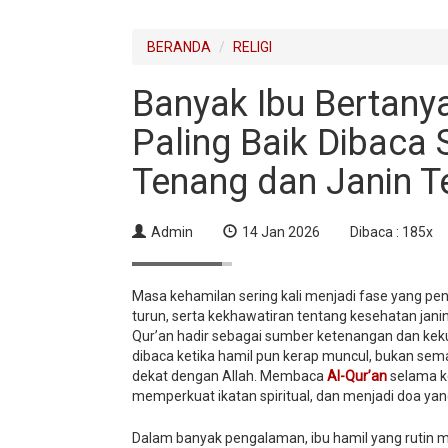
BERANDA
RELIGI
Banyak Ibu Bertany
Paling Baik Dibaca 
Tenang dan Janin T
Admin
14 Jan 2026
Dibaca : 185x
Masa kehamilan sering kali menjadi fase yang pen
turun, serta kekhawatiran tentang kesehatan jani
Qur’an hadir sebagai sumber ketenangan dan kekua
dibaca ketika hamil pun kerap muncul, bukan semat
dekat dengan Allah. Membaca
Al-Qur’an
selama k
memperkuat ikatan spiritual, dan menjadi doa yang
Dalam banyak pengalaman, ibu hamil yang rutin m