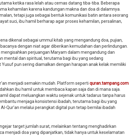
tama ketika rasa lelah atau cemas datang tiba-tiba. Beberapa
lama kehamilan karena kandungan makna dan doa di dalamnya.
amalan, tetapi juga sebagai bentuk komunikasi batin antara seorang
 ayat suci, ibu hamil berharap agar proses kehamilan, persalinan,
ena dikenal sebagai ummul kitab yang mengandung doa, pujian,
bacanya dengan niat agar diberikan kemudahan dan perlindungan.
rena mengisahkan perjuangan Maryam dalam mengandung dan
n mental dan spiritual, terutama bagi ibu yang sedang
 Yusuf pun sering diamalkan dengan harapan anak kelak memiliki
’an menjadi semakin mudah. Platform seperti
quran.tampang.com
udahkan ibu hamil untuk membaca kapan saja dan di mana saja.
amil dapat meluangkan waktu sejenak untuk tadarus tanpa harus
embantu menjaga konsistensi ibadah, terutama bagi ibu yang
l-Qur’an melalui perangkat digital pun tetap bernilai ibadah
gejar target jumlah surat, melainkan tentang menghadirkan
aca menjadi doa yang dipanjatkan, tidak hanya untuk keselamatan