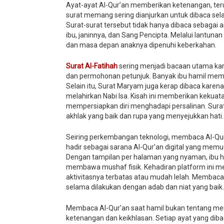
Ayat-ayat Al-Qur’an memberikan ketenangan, teru
surat memang sering dianjurkan untuk dibaca se
Surat-surat tersebut tidak hanya dibaca sebagai 
ibu, janinnya, dan Sang Pencipta. Melalui lantunan
dan masa depan anaknya dipenuhi keberkahan.
Surat Al-Fatihah
sering menjadi bacaan utama kar
dan permohonan petunjuk. Banyak ibu hamil mem
Selain itu, Surat Maryam juga kerap dibaca ka
melahirkan Nabi Isa. Kisah ini memberikan kekuata
mempersiapkan diri menghadapi persalinan. Surat
akhlak yang baik dan rupa yang menyejukkan hati.
Seiring perkembangan teknologi, membaca Al-Qur
hadir sebagai sarana Al-Qur’an digital yang mem
Dengan tampilan per halaman yang nyaman, ibu h
membawa mushaf fisik. Kehadiran platform ini m
aktivitasnya terbatas atau mudah lelah. Membaca A
selama dilakukan dengan adab dan niat yang baik.
Membaca Al-Qur’an saat hamil bukan tentang men
ketenangan dan keikhlasan. Setiap ayat yang dib