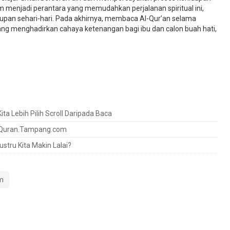
m menjadi perantara yang memudahkan perjalanan spiritual ini,
upan sehari-hari. Pada akhirnya, membaca Al-Qur’an selama
tang menghadirkan cahaya ketenangan bagi ibu dan calon buah hati,
a Lebih Pilih Scroll Daripada Baca
n Quran.Tampang.com
ustru Kita Makin Lalai?
m