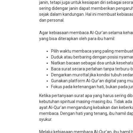
janin, tetapi juga untuk kesiapan diri sebagai se
sering didengar janin dapat memberikan pengaruh
sejak dalam kandungan. Hal ini membuat kebias
dan personal.
Agar kebiasaan membaca Al-Qur’an selama keham
yang bisa diterapkan oleh para ibu hamil:
Pilih waktu membaca yang paling membuat tu
Duduk atau berbaring dengan posisi nyaman
Niatkan bacaan sebagai doa untuk kesehata
Baca surat secara perlahan tanpa terburu-
Dengarkan murottal jika kondisi tubuh s
Gunakan platform Al-Qur’an digital yang m
Fokus pada ketenangan hati, bukan pada ju
Ketika pertanyaan surat apa yang harus sering di
kebutuhan spiritual masing-masing ibu. Tidak ad
ayat Al-Qur’an mengandung kebaikan dan keberkah
membaca. Dengan hati yang tenang, ibu hamil da
syukur.
Melalui kebiasaan membaca Al-Qur’an, ibu hamil 