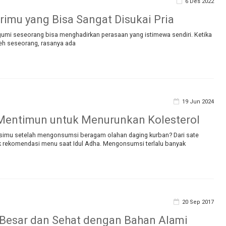
6 Des 2022
rimu yang Bisa Sangat Disukai Pria
agumi seseorang bisa menghadirkan perasaan yang istimewa sendiri. Ketika
oleh seseorang, rasanya ada
19 Jun 2024
Mentimun untuk Menurunkan Kolesterol
simu setelah mengonsumsi beragam olahan daging kurban? Dari sate
uk rekomendasi menu saat Idul Adha. Mengonsumsi terlalu banyak
20 Sep 2017
Besar dan Sehat dengan Bahan Alami