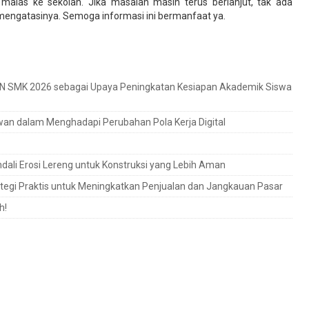
alas ke sekolah. Jika masalah masih terus berlanjut, tak ada
engatasinya. Semoga informasi ini bermanfaat ya.
UN SMK 2026 sebagai Upaya Peningkatan Kesiapan Akademik Siswa
wan dalam Menghadapi Perubahan Pola Kerja Digital
li Erosi Lereng untuk Konstruksi yang Lebih Aman
trategi Praktis untuk Meningkatkan Penjualan dan Jangkauan Pasar
h!