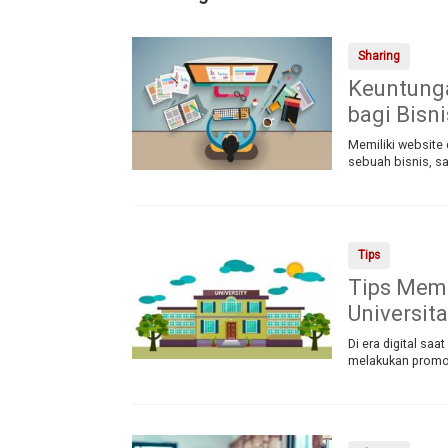
Sharing
Keuntung
bagi Bisn
Memiliki website 
sebuah bisnis, sa
Tips
Tips Mema
Universit
Di era digital saa
melakukan promos