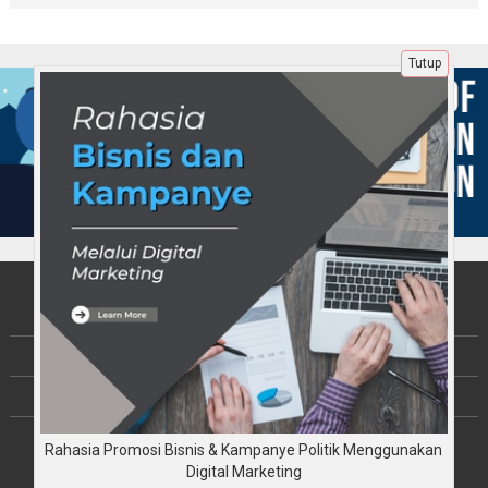
Tutup
Tentang Kami
Berita
Disclaimer
Rahasia Promosi Bisnis & Kampanye Politik Menggunakan
Copyright © JalinKebersamaan.com 2026
All rights reserved
Digital Marketing