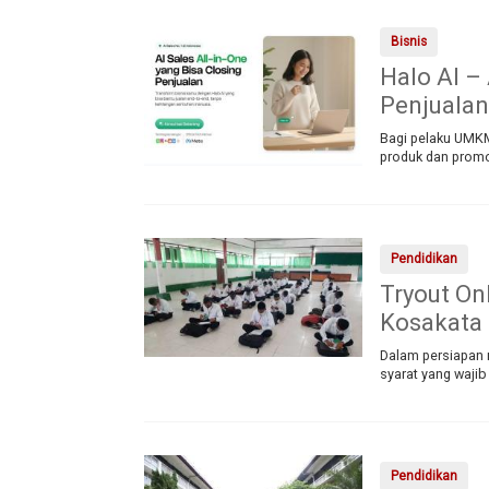
Bisnis
Halo AI –
Penjualan
Bagi pelaku UMKM
produk dan promo
Pendidikan
Tryout On
Kosakata 
Dalam persiapan 
syarat yang wajib
Pendidikan