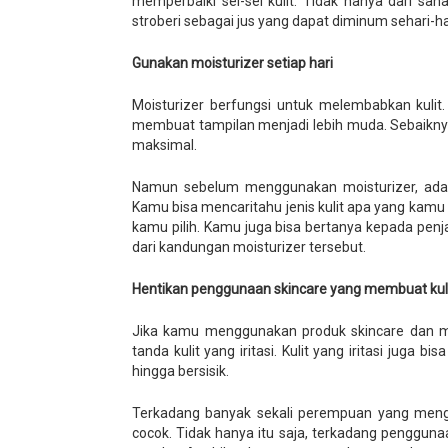
memperbaiki sel-sel kulit. Tidak hanya dari s
stroberi sebagai jus yang dapat diminum sehari-ha
Gunakan moisturizer setiap hari
Moisturizer berfungsi untuk melembabkan kulit. 
membuat tampilan menjadi lebih muda. Sebaiknya
maksimal.
Namun sebelum menggunakan moisturizer, ada b
Kamu bisa mencaritahu jenis kulit apa yang kamu
kamu pilih. Kamu juga bisa bertanya kepada pen
dari kandungan moisturizer tersebut.
Hentikan penggunaan skincare yang membuat kulit 
Jika kamu menggunakan produk skincare dan me
tanda kulit yang iritasi. Kulit yang iritasi juga 
hingga bersisik.
Terkadang banyak sekali perempuan yang mengab
cocok. Tidak hanya itu saja, terkadang pengguna