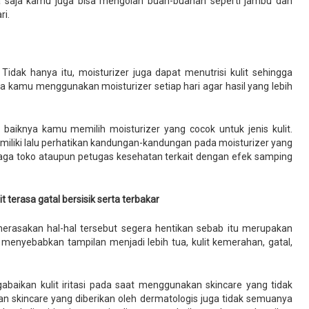
ana saja kamu juga bisa mengolah buah-buahan seperti jambu dan
ri.
Tidak hanya itu, moisturizer juga dapat menutrisi kulit sehingga
 kamu menggunakan moisturizer setiap hari agar hasil yang lebih
aiknya kamu memilih moisturizer yang cocok untuk jenis kulit.
 miliki lalu perhatikan kandungan-kandungan pada moisturizer yang
jaga toko ataupun petugas kesehatan terkait dengan efek samping
terasa gatal bersisik serta terbakar
rasakan hal-hal tersebut segera hentikan sebab itu merupakan
bisa menyebabkan tampilan menjadi lebih tua, kulit kemerahan, gatal,
aikan kulit iritasi pada saat menggunakan skincare yang tidak
an skincare yang diberikan oleh dermatologis juga tidak semuanya