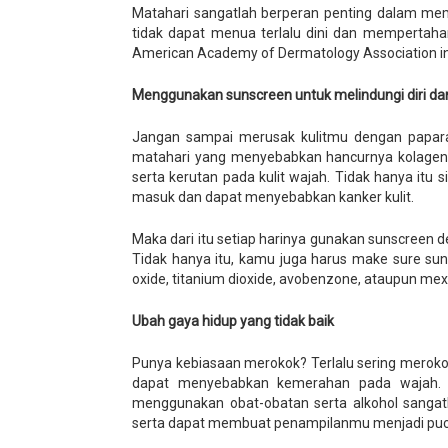
Matahari sangatlah berperan penting dalam mem
tidak dapat menua terlalu dini dan mempertahan
American Academy of Dermatology Association ini
Menggunakan sunscreen untuk melindungi diri dar
Jangan sampai merusak kulitmu dengan paparan
matahari yang menyebabkan hancurnya kolagen 
serta kerutan pada kulit wajah. Tidak hanya itu
masuk dan dapat menyebabkan kanker kulit.
Maka dari itu setiap harinya gunakan sunscreen 
Tidak hanya itu, kamu juga harus make sure s
oxide, titanium dioxide, avobenzone, ataupun mexo
Ubah gaya hidup yang tidak baik
Punya kebiasaan merokok? Terlalu sering merok
dapat menyebabkan kemerahan pada wajah. Sa
menggunakan obat-obatan serta alkohol sangatl
serta dapat membuat penampilanmu menjadi puc