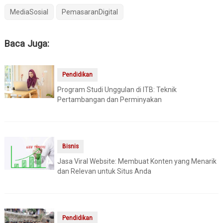
MediaSosial
PemasaranDigital
Baca Juga:
Pendidikan
Program Studi Unggulan di ITB: Teknik
Pertambangan dan Perminyakan
Bisnis
Jasa Viral Website: Membuat Konten yang Menarik
dan Relevan untuk Situs Anda
Pendidikan