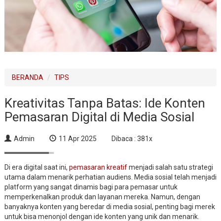
BERANDA
TIPS
Kreativitas Tanpa Batas: Ide Konten
Pemasaran Digital di Media Sosial
Admin
11 Apr 2025
Dibaca : 381x
Di era digital saat ini,
pemasaran kreatif
menjadi salah satu strategi
utama dalam menarik perhatian audiens. Media sosial telah menjadi
platform yang sangat dinamis bagi para pemasar untuk
memperkenalkan produk dan layanan mereka. Namun, dengan
banyaknya konten yang beredar di media sosial, penting bagi merek
untuk bisa menonjol dengan ide konten yang unik dan menarik.