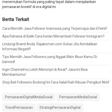
menemukan formula yang paling tepat dalam menjalankan
pemasaran kreatif di era digital ini.
Berita Terkait
Cara Memilih Jasa Follower Indonesia yang Terpercaya dan Efektif
Apa Rahasia di Balik Cara Instan Menambah Follower Instagram?
Lindungi Brand Anda: Rajakomen.com Solusi Jitu Kendalikan
Informasi Negatif!
Tips Memilih Jasa Followers yang Nggak Bikin Akun Kamu Di-
banned!
Ingin Channelmu Lebih Menonjol di Awal? Jasa Ini Bisa
Membantumu!
Stop Beli Followers Bodong! Ini Cara Halal Raih Ribuan Pengikut Aktif
PemasaranDigitalMediaSosial
PemasaranMediaSosial
TrendPemasaran
StrategiPemasaranDigital