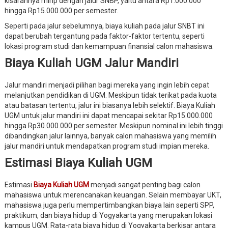
kisarannya mirip dengan jalur SNBP, yaitu antara Rp1.000.000
hingga Rp15.000.000 per semester.
Seperti pada jalur sebelumnya, biaya kuliah pada jalur SNBT ini
dapat berubah tergantung pada faktor-faktor tertentu, seperti
lokasi program studi dan kemampuan finansial calon mahasiswa.
Biaya Kuliah UGM Jalur Mandiri
Jalur mandiri menjadi pilihan bagi mereka yang ingin lebih cepat
melanjutkan pendidikan di UGM. Meskipun tidak terikat pada kuota
atau batasan tertentu, jalur ini biasanya lebih selektif. Biaya Kuliah
UGM untuk jalur mandiri ini dapat mencapai sekitar Rp15.000.000
hingga Rp30.000.000 per semester. Meskipun nominal ini lebih tinggi
dibandingkan jalur lainnya, banyak calon mahasiswa yang memilih
jalur mandiri untuk mendapatkan program studi impian mereka.
Estimasi Biaya Kuliah UGM
Estimasi
Biaya Kuliah UGM
menjadi sangat penting bagi calon
mahasiswa untuk merencanakan keuangan. Selain membayar UKT,
mahasiswa juga perlu mempertimbangkan biaya lain seperti SPP,
praktikum, dan biaya hidup di Yogyakarta yang merupakan lokasi
kampus UGM. Rata-rata biaya hidup di Yogyakarta berkisar antara