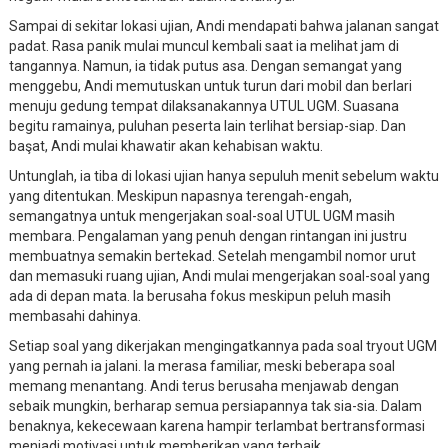
Sampai di sekitar lokasi ujian, Andi mendapati bahwa jalanan sangat
padat. Rasa panik mulai muncul kembali saat ia melihat jam di
tangannya. Namun, ia tidak putus asa. Dengan semangat yang
menggebu, Andi memutuskan untuk turun dari mobil dan berlari
menuju gedung tempat dilaksanakannya UTUL UGM. Suasana
begitu ramainya, puluhan peserta lain terlihat bersiap-siap. Dan
başat, Andi mulai khawatir akan kehabisan waktu.
Untunglah, ia tiba di lokasi ujian hanya sepuluh menit sebelum waktu
yang ditentukan. Meskipun napasnya terengah-engah,
semangatnya untuk mengerjakan soal-soal UTUL UGM masih
membara. Pengalaman yang penuh dengan rintangan ini justru
membuatnya semakin bertekad. Setelah mengambil nomor urut
dan memasuki ruang ujian, Andi mulai mengerjakan soal-soal yang
ada di depan mata. Ia berusaha fokus meskipun peluh masih
membasahi dahinya.
Setiap soal yang dikerjakan mengingatkannya pada soal tryout UGM
yang pernah ia jalani. Ia merasa familiar, meski beberapa soal
memang menantang. Andi terus berusaha menjawab dengan
sebaik mungkin, berharap semua persiapannya tak sia-sia. Dalam
benaknya, kekecewaan karena hampir terlambat bertransformasi
menjadi motivasi untuk memberikan yang terbaik.