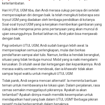
keterlambatan.
Hari H UTUL UGM tiba, dan Andi merasa cukup percaya diri setelah
mempersiapkan diri dengan baik. Ia telah mengikuti beberapa sesi
tryout UGM yang diadakan oleh lembaga pendidikan di kotanya.
Soal-soal tryout UGM yang ia kerjakan memberikan gambaran yang
cukup baik mengenai jenis-jenis pertanyaan yang akan muncul di
ujian sesungguhnya. Berkat latihan ini, Andi yakin bisa menjawab
dengan baik.
Pagi sebelum UTUL UGM, Andi sudah bangun lebih awal. Ia
mempersiapkan semua perlengkapan, mulai dari berkas
pendaftaran sampai alat tulis. Namun, ketika ia hendak berangkat,
situasi yang tidak terduga muncul. Mobil yang ia naiki mengalami
kerusakan. Di situlah awal dari ketegangan dan kepanikannya. Andi
merasa waktu semakin mendesak, dan ia khawatir tidak akan
sampai tepat waktu untuk mengikuti UTUL UGM.
Tidak panik, Andi segera mencari alternatif. Ia meminta bantuan
teman untuk membawanya ke lokasi ujian. Dalam perjalanan, rasa
cemas semakin menggelayuti pikirannya. Apakah ia akan
terlambat? Apakah dirinya masih memiliki kesempatan untuk
mendapatkan hasil yang baik dalam UTUL UGM? Berbagai pikiran
negatif mulai berkecambah dalam benaknya.