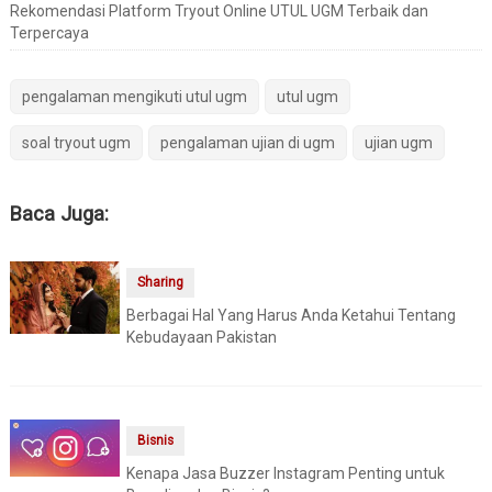
Rekomendasi Platform Tryout Online UTUL UGM Terbaik dan
Terpercaya
pengalaman mengikuti utul ugm
utul ugm
soal tryout ugm
pengalaman ujian di ugm
ujian ugm
Baca Juga:
Sharing
Berbagai Hal Yang Harus Anda Ketahui Tentang
Kebudayaan Pakistan
Bisnis
Kenapa Jasa Buzzer Instagram Penting untuk