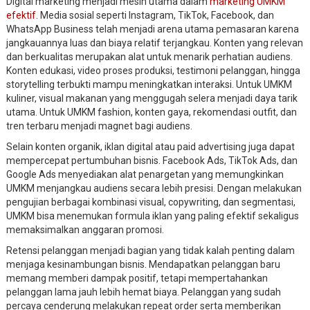
Digital marketing menjadi mesin utama dalam
marketing UMKM
efektif
. Media sosial seperti Instagram, TikTok, Facebook, dan
WhatsApp Business telah menjadi arena utama pemasaran karena
jangkauannya luas dan biaya relatif terjangkau. Konten yang relevan
dan berkualitas merupakan alat untuk menarik perhatian audiens.
Konten edukasi, video proses produksi, testimoni pelanggan, hingga
storytelling terbukti mampu meningkatkan interaksi. Untuk UMKM
kuliner, visual makanan yang menggugah selera menjadi daya tarik
utama. Untuk UMKM fashion, konten gaya, rekomendasi outfit, dan
tren terbaru menjadi magnet bagi audiens.
Selain konten organik, iklan digital atau paid advertising juga dapat
mempercepat pertumbuhan bisnis. Facebook Ads, TikTok Ads, dan
Google Ads menyediakan alat penargetan yang memungkinkan
UMKM menjangkau audiens secara lebih presisi. Dengan melakukan
pengujian berbagai kombinasi visual, copywriting, dan segmentasi,
UMKM bisa menemukan formula iklan yang paling efektif sekaligus
memaksimalkan anggaran promosi.
Retensi pelanggan menjadi bagian yang tidak kalah penting dalam
menjaga kesinambungan bisnis. Mendapatkan pelanggan baru
memang memberi dampak positif, tetapi mempertahankan
pelanggan lama jauh lebih hemat biaya. Pelanggan yang sudah
percaya cenderung melakukan repeat order serta memberikan