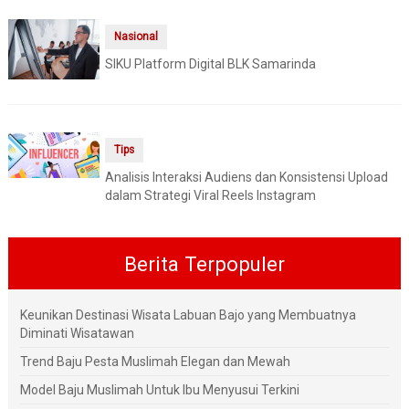
Nasional
SIKU Platform Digital BLK Samarinda
Tips
Analisis Interaksi Audiens dan Konsistensi Upload
dalam Strategi Viral Reels Instagram
Berita Terpopuler
Keunikan Destinasi Wisata Labuan Bajo yang Membuatnya
Diminati Wisatawan
Trend Baju Pesta Muslimah Elegan dan Mewah
Model Baju Muslimah Untuk Ibu Menyusui Terkini