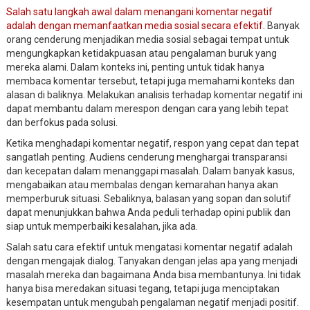
Salah satu langkah awal dalam menangani komentar negatif
adalah dengan memanfaatkan media sosial secara efektif.
Banyak
orang cenderung menjadikan media sosial sebagai tempat untuk
mengungkapkan ketidakpuasan atau pengalaman buruk yang
mereka alami. Dalam konteks ini, penting untuk tidak hanya
membaca komentar tersebut, tetapi juga memahami konteks dan
alasan di baliknya. Melakukan analisis terhadap komentar negatif ini
dapat membantu dalam merespon dengan cara yang lebih tepat
dan berfokus pada solusi.
Ketika menghadapi komentar negatif, respon yang cepat dan tepat
sangatlah penting. Audiens cenderung menghargai transparansi
dan kecepatan dalam menanggapi masalah. Dalam banyak kasus,
mengabaikan atau membalas dengan kemarahan hanya akan
memperburuk situasi. Sebaliknya, balasan yang sopan dan solutif
dapat menunjukkan bahwa Anda peduli terhadap opini publik dan
siap untuk memperbaiki kesalahan, jika ada.
Salah satu cara efektif untuk mengatasi komentar negatif adalah
dengan mengajak dialog. Tanyakan dengan jelas apa yang menjadi
masalah mereka dan bagaimana Anda bisa membantunya. Ini tidak
hanya bisa meredakan situasi tegang, tetapi juga menciptakan
kesempatan untuk mengubah pengalaman negatif menjadi positif.