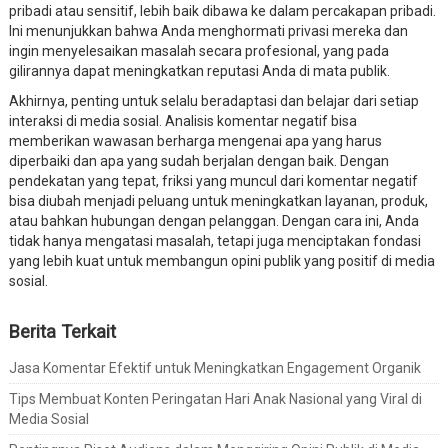
pribadi atau sensitif, lebih baik dibawa ke dalam percakapan pribadi.
Ini menunjukkan bahwa Anda menghormati privasi mereka dan
ingin menyelesaikan masalah secara profesional, yang pada
gilirannya dapat meningkatkan reputasi Anda di mata publik.
Akhirnya, penting untuk selalu beradaptasi dan belajar dari setiap
interaksi di media sosial. Analisis komentar negatif bisa
memberikan wawasan berharga mengenai apa yang harus
diperbaiki dan apa yang sudah berjalan dengan baik. Dengan
pendekatan yang tepat, friksi yang muncul dari komentar negatif
bisa diubah menjadi peluang untuk meningkatkan layanan, produk,
atau bahkan hubungan dengan pelanggan. Dengan cara ini, Anda
tidak hanya mengatasi masalah, tetapi juga menciptakan fondasi
yang lebih kuat untuk membangun opini publik yang positif di media
sosial.
Berita Terkait
Jasa Komentar Efektif untuk Meningkatkan Engagement Organik
Tips Membuat Konten Peringatan Hari Anak Nasional yang Viral di
Media Sosial