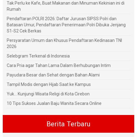
Tak Perlu ke Kafe, Buat Makanan dan Minuman Kekinian ini di
Rumah
Pendaftaran POLRI 2026: Daftar Jurusan SIPSS Polri dan
Batasan Umur, Pendaftaran Penerimaan Polri Dibuka Jenjang
S1-S2 Cek Berkas
Persyaratan Umum dan Khusus Pendaftaran Kedinasan TNI
2026
Selebgram Terkenal di Indonesia
Cara Pria agar Tahan Lama Dalam Berhubungan Intim
Payudara Besar dan Sehat dengan Bahan Alami
Tampil Modis dengan Hijab Saat ke Kampus
Yuk... Kunjungi Wisata Religi di Kota Cirebon
10 Tips Sukses Jualan Baju Wanita Secara Online
Berita Terbaru